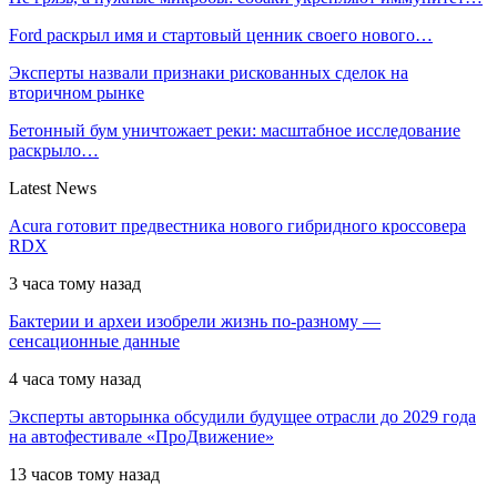
Ford раскрыл имя и стартовый ценник своего нового…
Эксперты назвали признаки рискованных сделок на
вторичном рынке
Бетонный бум уничтожает реки: масштабное исследование
раскрыло…
Latest News
Acura готовит предвестника нового гибридного кроссовера
RDX
3 часа тому назад
Бактерии и археи изобрели жизнь по-разному —
сенсационные данные
4 часа тому назад
Эксперты авторынка обсудили будущее отрасли до 2029 года
на автофестивале «ПроДвижение»
13 часов тому назад