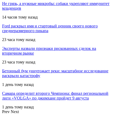
Не грязь, а нужные микробы: собаки укрепляют иммунитет
младенцев
14 часов тому назад
Ford раскрыл имя и стартовый ценник своего нового
среднеразмерного пикапа
23 часа тому назад
Эксперты назвали признаки рискованных сделок на
вторичном рынке
23 часа тому назад
Бетонный бум уничтожает реки: масштабное исследование
раскрыло катастрофу
1 день тому назад
Самара определит второго Чемпиона: финал региональной
лиги «VOLGA» по джимхане пройдет 9 августа
1 день тому назад
Prev
Next