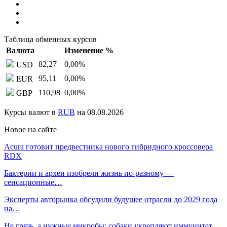
Таблица обменных курсов
Валюта
Изменение %
82,27
0,00
%
USD
95,11
0,00
%
EUR
110,98
0,00
%
GBP
Курсы валют в
RUB
на 08.08.2026
Новое на сайте
Acura готовит предвестника нового гибридного кроссовера
RDX
Бактерии и археи изобрели жизнь по-разному —
сенсационные…
Эксперты авторынка обсудили будущее отрасли до 2029 года
на…
Не грязь, а нужные микробы: собаки укрепляют иммунитет…