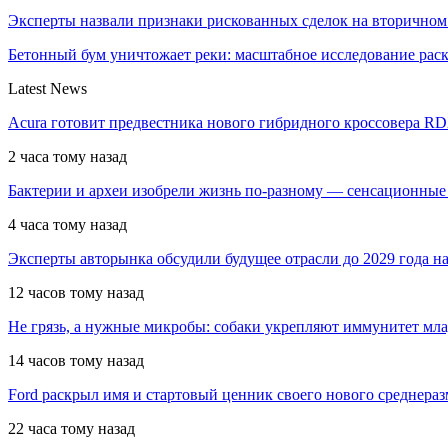
Эксперты назвали признаки рискованных сделок на вторичном
Бетонный бум уничтожает реки: масштабное исследование ра
Latest News
Acura готовит предвестника нового гибридного кроссовера R
2 часа тому назад
Бактерии и археи изобрели жизнь по-разному — сенсационные
4 часа тому назад
Эксперты авторынка обсудили будущее отрасли до 2029 года 
12 часов тому назад
Не грязь, а нужные микробы: собаки укрепляют иммунитет мл
14 часов тому назад
Ford раскрыл имя и стартовый ценник своего нового среднера
22 часа тому назад