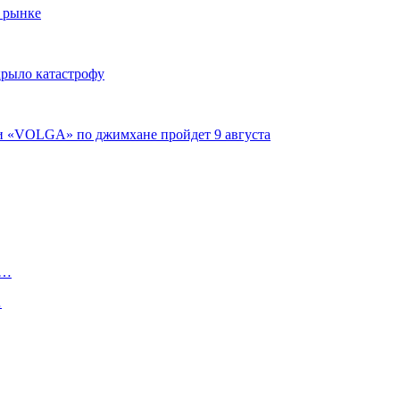
 рынке
крыло катастрофу
ги «VOLGA» по джимхане пройдет 9 августа
е…
…