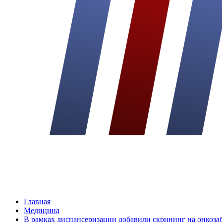
Главная
Медицина
В рамках диспансеризации добавили скрининг на онкоза