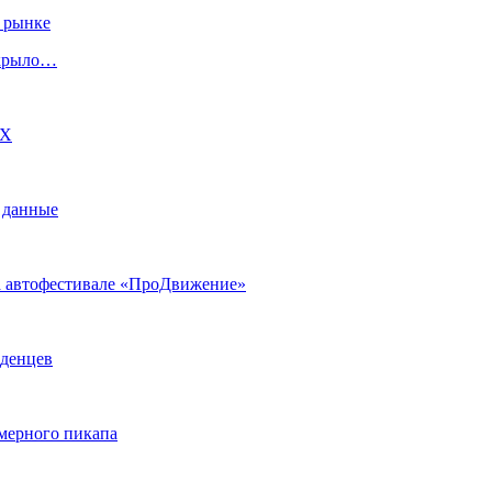
 рынке
скрыло…
DX
 данные
на автофестивале «ПроДвижение»
аденцев
змерного пикапа