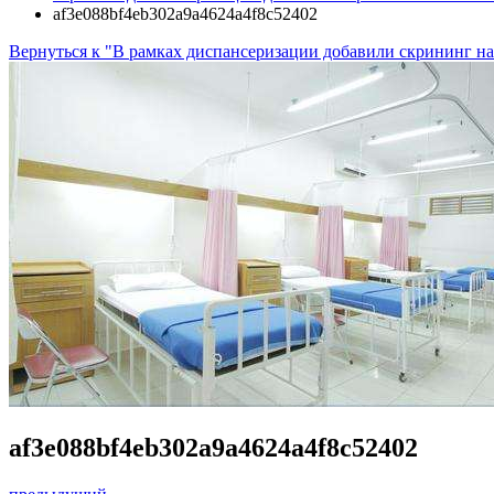
af3e088bf4eb302a9a4624a4f8c52402
Вернуться к "В рамках диспансеризации добавили скрининг на
af3e088bf4eb302a9a4624a4f8c52402