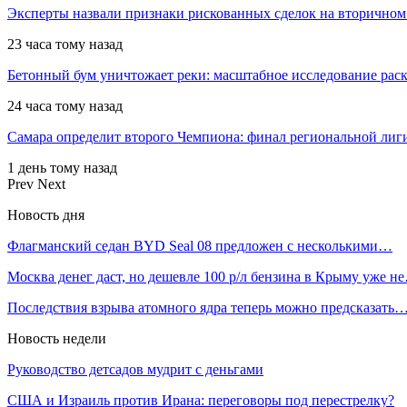
Эксперты назвали признаки рискованных сделок на вторичном
23 часа тому назад
Бетонный бум уничтожает реки: масштабное исследование рас
24 часа тому назад
Самара определит второго Чемпиона: финал региональной ли
1 день тому назад
Prev
Next
Новость дня
Флагманский седан BYD Seal 08 предложен с несколькими…
Москва денег даст, но дешевле 100 р/л бензина в Крыму уже н
Последствия взрыва атомного ядра теперь можно предсказать
Новость недели
Руководство детсадов мудрит с деньгами
США и Израиль против Ирана: переговоры под перестрелку?