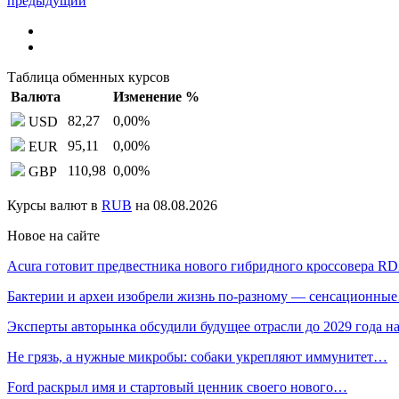
предыдущий
Таблица обменных курсов
Валюта
Изменение %
82,27
0,00
%
USD
95,11
0,00
%
EUR
110,98
0,00
%
GBP
Курсы валют в
RUB
на 08.08.2026
Новое на сайте
Acura готовит предвестника нового гибридного кроссовера R
Бактерии и археи изобрели жизнь по-разному — сенсационны
Эксперты авторынка обсудили будущее отрасли до 2029 года 
Не грязь, а нужные микробы: собаки укрепляют иммунитет…
Ford раскрыл имя и стартовый ценник своего нового…