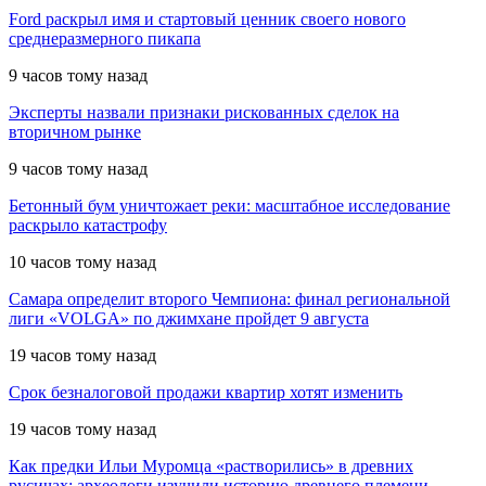
Ford раскрыл имя и стартовый ценник своего нового
среднеразмерного пикапа
9 часов тому назад
Эксперты назвали признаки рискованных сделок на
вторичном рынке
9 часов тому назад
Бетонный бум уничтожает реки: масштабное исследование
раскрыло катастрофу
10 часов тому назад
Самара определит второго Чемпиона: финал региональной
лиги «VOLGA» по джимхане пройдет 9 августа
19 часов тому назад
Срок безналоговой продажи квартир хотят изменить
19 часов тому назад
Как предки Ильи Муромца «растворились» в древних
русичах: археологи изучили историю древнего племени,