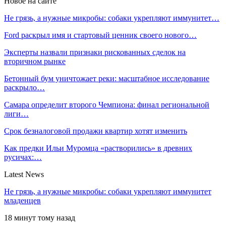
Новое на сайте
Не грязь, а нужные микробы: собаки укрепляют иммунитет…
Ford раскрыл имя и стартовый ценник своего нового…
Эксперты назвали признаки рискованных сделок на
вторичном рынке
Бетонный бум уничтожает реки: масштабное исследование
раскрыло…
Самара определит второго Чемпиона: финал региональной
лиги…
Срок безналоговой продажи квартир хотят изменить
Как предки Ильи Муромца «растворились» в древних
русичах:…
Latest News
Не грязь, а нужные микробы: собаки укрепляют иммунитет
младенцев
18 минут тому назад