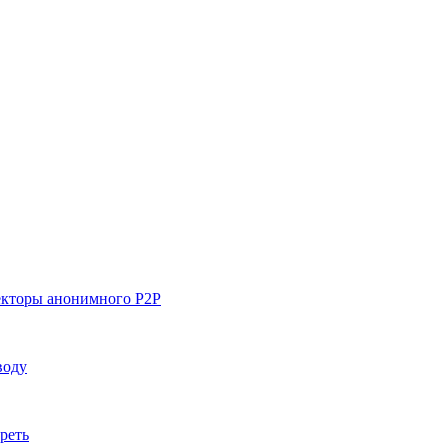
векторы анонимного P2P
воду
ореть