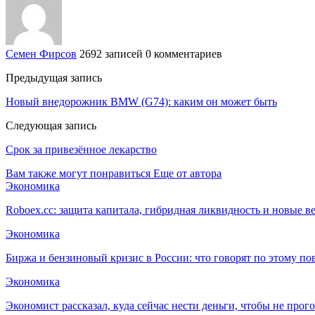
Семен Фирсов
2692 записей
0 комментариев
Предыдущая запись
Новый внедорожник BMW (G74): каким он может быть
Следующая запись
Срок за привезённое лекарство
Вам также могут понравиться
Еще от автора
Экономика
Roboex.cc: защита капитала, гибридная ликвидность и новые 
Экономика
Биржа и бензиновый кризис в России: что говорят по этому по
Экономика
Экономист рассказал, куда сейчас нести деньги, чтобы не прог