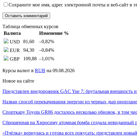
Сохраните мое имя, адрес электронной почты и веб-сайт в э
Таблица обменных курсов
Валюта
Изменение %
81,60
–0,82
%
USD
94,30
–0,84
%
EUR
109,88
–1,01
%
GBP
Курсы валют в
RUB
на 09.08.2026
Новое на сайте
Представлен внедорожник GAC Yue 7: брутальная внешность 
Назван способ перекачивания энергии из черных дыр инопл
Спорткару Toyota GR86 досталось несколько обновок, в том ч
Сброшенная на Хиросиму атомная бомба создала невиданный
«Пчёлка» вернулась и готова всех покусать: представлен нов