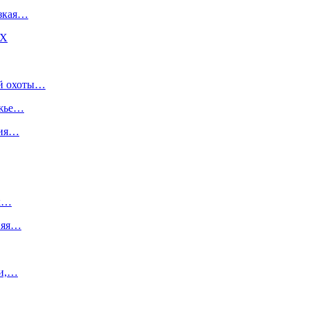
изкая…
DX
ой охоты…
ежье…
ния…
ик…
дняя…
ли,…