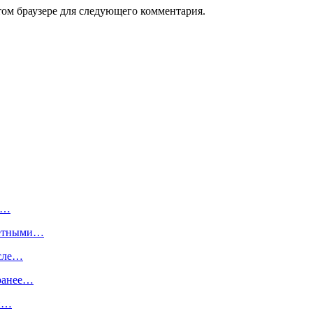
том браузере для следующего комментария.
и…
анетными…
исле…
 ранее…
ый…