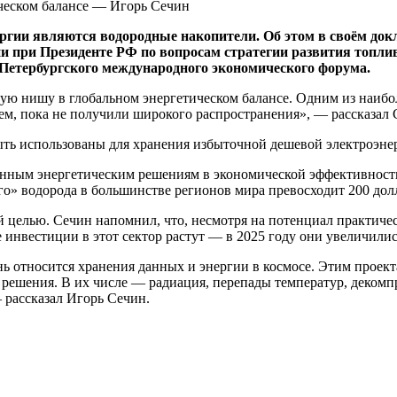
ии являются водородные накопители. Об этом в своём доклад
 при Президенте РФ по вопросам стратегии развития топлив
 Петербургского международного экономического форума.
имую нишу в глобальном энергетическом балансе. Одним из наи
ем, пока не получили широкого распространения», — рассказал 
ть использованы для хранения избыточной дешевой электроэнер
онным энергетическим решениям в экономической эффективност
ого» водорода в большинстве регионов мира превосходит 200 дол
й целью. Сечин напомнил, что, несмотря на потенциал практиче
е инвестиции в этот сектор растут — в 2025 году они увеличили
ь относится хранения данных и энергии в космосе. Этим проек
решения. В их числе — радиация, перепады температур, декомп
— рассказал Игорь Сечин.