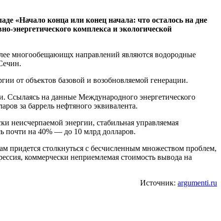
е «Начало конца или конец начала: что осталось на дне
но-энергетического комплекса и экологической
более многообещаюищх направлений являются водородные
Сечин.
гии от объектов базовой и возобновляемой генерации.
и. Ссылаясь на данные Международного энергетического
ларов за баррель нефтяного эквивалента.
ски неисчерпаемой энергии, стабильная управляемая
сь почти на 40% — до 10 млрд долларов.
там придется столкнуться с бесчисленным множеством проблем,
рессия, коммерчески неприемлемая стоимость вывода на
Источник:
argumenti.ru