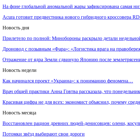
На фоне глобальной аномальной жары зафиксирована самая н
Acura готовит предвестника нового гибридного кроссовера R
Новость дня
Прилетело по полной: Минобороны раскрыло детали недельн
Дроновод с позывным «Фара»: «Логистика врага на правобер
Отражение от ядра Земли сдвинуло Японию после землетрясе
Новость недели
Как начинался проект «Украина»: к пониманию феномена…
Врач общей практики Анна Говтва рассказала, что понедельн
Красивая цифра не для всех: экономист объяснил, почему сре
Новость месяца
Восстановлен рацион древних людей-денисовцев: олени, косу
Потомки звёзд выбирают свои дороги