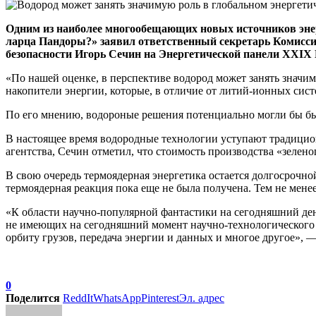
Одним из наиболее многообещающих новых источников энерг
ларца Пандоры?» заявил ответственный секретарь Комиссии
безопасности Игорь Сечин на Энергетической панели XXIX
«По нашей оценке, в перспективе водород может занять знач
накопители энергии, которые, в отличие от литий-ионных сист
По его мнению, водороные решения потенциально могли бы бы
В настоящее время водородные технологии уступают традици
агентства, Сечин отметил, что стоимость производства «зелен
В свою очередь термоядерная энергетика остается долгосрочно
термоядерная реакция пока еще не была получена. Тем не мене
«К области научно-популярной фантастики на сегодняшний ден
не имеющих на сегодняшний момент научно-технологического 
орбиту грузов, передача энергии и данных и многое другое», 
0
Поделится
ReddIt
WhatsApp
Pinterest
Эл. адрес