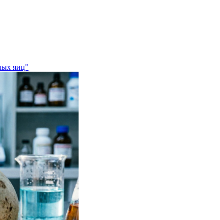
ных яиц"