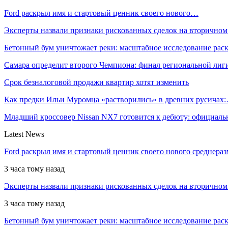
Ford раскрыл имя и стартовый ценник своего нового…
Эксперты назвали признаки рискованных сделок на вторичном
Бетонный бум уничтожает реки: масштабное исследование ра
Самара определит второго Чемпиона: финал региональной ли
Срок безналоговой продажи квартир хотят изменить
Как предки Ильи Муромца «растворились» в древних русичах
Младший кроссовер Nissan NX7 готовится к дебюту: официал
Latest News
Ford раскрыл имя и стартовый ценник своего нового среднера
3 часа тому назад
Эксперты назвали признаки рискованных сделок на вторичном
3 часа тому назад
Бетонный бум уничтожает реки: масштабное исследование рас