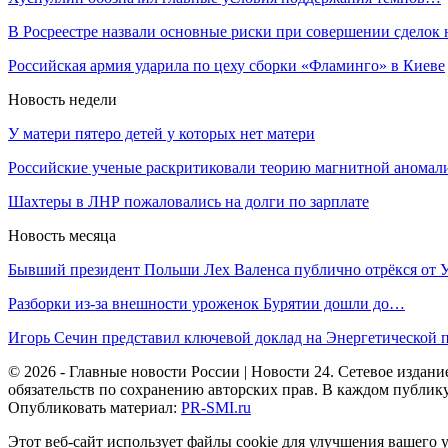
В Росреестре назвали основные риски при совершении сделок
Российская армия ударила по цеху сборки «Фламинго» в Киеве
Новость недели
У матери пятеро детей у которых нет матери
Российские ученые раскритиковали теорию магнитной анома
Шахтеры в ЛНР пожаловались на долги по зарплате
Новость месяца
Бывший президент Польши Лех Валенса публично отрёкся от
Разборки из-за внешности уроженок Бурятии дошли до…
Игорь Сечин представил ключевой доклад на Энергетической
© 2026 - Главные новости России | Новости 24. Сетевое изда
обязательств по сохранению авторских прав. В каждом публик
Опубликовать материал:
PR-SMI.ru
Этот веб-сайт использует файлы cookie для улучшения вашего 