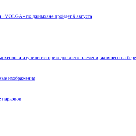
ги «VOLGA» по джимхане пройдет 9 августа
 археологи изучили историю древнего племени, жившего на бер
ьные изображения
е парковок