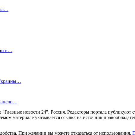
 на…
лии в…
 Украины…
 панели…
ние "Главные новости 24". Россия. Редакторы портала публикую
уемом материале указывается ссылка на источник правообладате
удобства. При желании вы можете отказаться от использования.
П