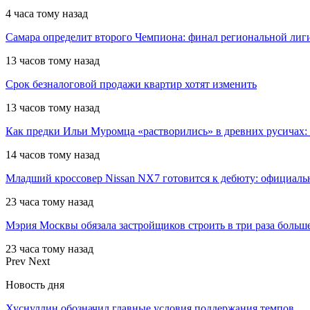
4 часа тому назад
Самара определит второго Чемпиона: финал региональной ли
13 часов тому назад
Срок безналоговой продажи квартир хотят изменить
13 часов тому назад
Как предки Ильи Муромца «растворились» в древних русичах:
14 часов тому назад
Младший кроссовер Nissan NX7 готовится к дебюту: официал
23 часа тому назад
Мэрия Москвы обязала застройщиков строить в три раза больш
23 часа тому назад
Prev
Next
Новость дня
Хуснуллин обозначил главные условия поддержания темпов…