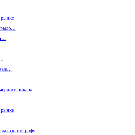
 рынке
скрыло…
ги…
:…
ьные…
змерного пикапа
 рынке
крыло катастрофу