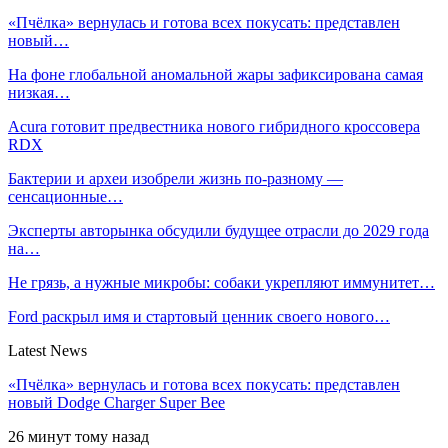
«Пчёлка» вернулась и готова всех покусать: представлен
новый…
На фоне глобальной аномальной жары зафиксирована самая
низкая…
Acura готовит предвестника нового гибридного кроссовера
RDX
Бактерии и археи изобрели жизнь по-разному —
сенсационные…
Эксперты авторынка обсудили будущее отрасли до 2029 года
на…
Не грязь, а нужные микробы: собаки укрепляют иммунитет…
Ford раскрыл имя и стартовый ценник своего нового…
Latest News
«Пчёлка» вернулась и готова всех покусать: представлен
новый Dodge Charger Super Bee
26 минут тому назад