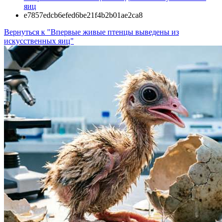
яиц
e7857edcb6efed6be21f4b2b01ae2ca8
Вернуться к "Впервые живые птенцы выведены из
искусственных яиц"