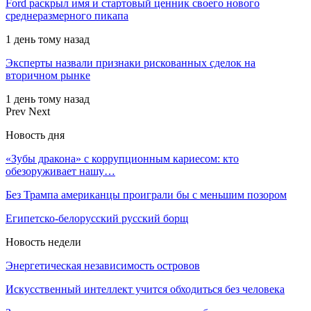
Ford раскрыл имя и стартовый ценник своего нового
среднеразмерного пикапа
1 день тому назад
Эксперты назвали признаки рискованных сделок на
вторичном рынке
1 день тому назад
Prev
Next
Новость дня
«Зубы дракона» с коррупционным кариесом: кто
обезоруживает нашу…
Без Трампа американцы проиграли бы с меньшим позором
Египетско-белорусский русский борщ
Новость недели
Энергетическая независимость островов
Искусственный интеллект учится обходиться без человека