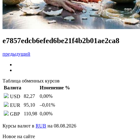
e7857edcb6efed6be21f4b2b01ae2ca8
предыдущий
Таблица обменных курсов
Валюта
Изменение %
82,27
0,00
%
USD
95,10
–0,01
%
EUR
110,98
0,00
%
GBP
Курсы валют в
RUB
на 08.08.2026
Новое на сайте