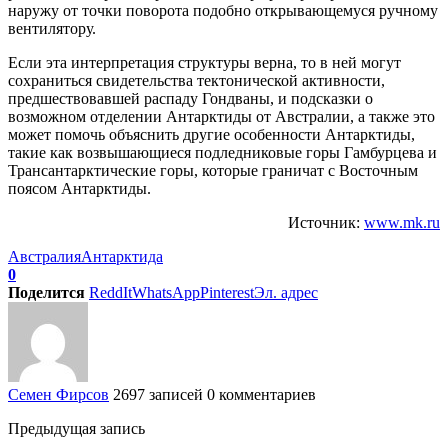
наружу от точки поворота подобно открывающемуся ручному
вентилятору.
Если эта интерпретация структуры верна, то в ней могут
сохраниться свидетельства тектонической активности,
предшествовавшей распаду Гондваны, и подсказки о
возможном отделении Антарктиды от Австралии, а также это
может помочь объяснить другие особенности Антарктиды,
такие как возвышающиеся подледниковые горы Гамбурцева и
Трансантарктические горы, которые граничат с Восточным
поясом Антарктиды.
Источник:
www.mk.ru
Австралия
Антарктида
0
Поделится
ReddIt
WhatsApp
Pinterest
Эл. адрес
Семен Фирсов
2697 записей
0 комментариев
Предыдущая запись