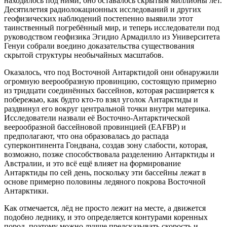
находилось под ними, оно оставалось скрытым миллионы лет.
Десятилетия радиолокационных исследований и других
геофизических наблюдений постепенно выявили этот
таинственный погребённый мир, и теперь исследователи под
руководством геофизика Эгидио Армадилло из Университета
Генуи собрали воедино доказательства существования
скрытой структуры необычайных масштабов.
Оказалось, что под Восточной Антарктидой они обнаружили
огромную веерообразную провинцию, состоящую примерно
из тридцати соединённых бассейнов, которая расширяется к
побережью, как будто кто-то взял уголок Антарктиды и
раздвинул его вокруг центральной точки внутри материка.
Исследователи назвали её Восточно-Антарктической
веерообразной бассейновой провинцией (EAFBP) и
предполагают, что она образовалась до распада
суперконтинента Гондвана, создав зону слабости, которая,
возможно, позже способствовала разделению Антарктиды и
Австралии, и это всё ещё влияет на формирование
Антарктиды по сей день, поскольку эти бассейны лежат в
основе примерно половины ледяного покрова Восточной
Антарктики.
Как отмечается, лёд не просто лежит на месте, а движется
подобно леднику, и это определяется контурами коренных
пород, поэтому можно лучше предсказывать скорость и