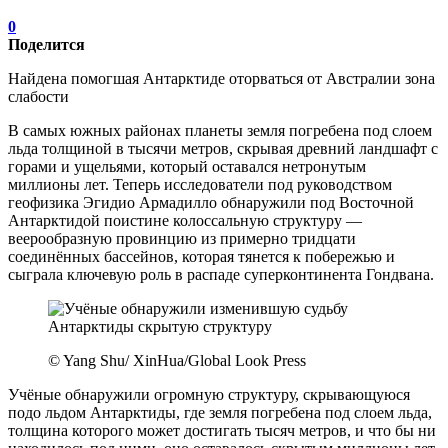
0
Поделится
Найдена помогшая Антарктиде оторваться от Австралии зона
слабости
В самых южных районах планеты земля погребена под слоем
льда толщиной в тысячи метров, скрывая древний ландшафт с
горами и ущельями, который оставался нетронутым
миллионы лет. Теперь исследователи под руководством
геофизика Эгидио Армадилло обнаружили под Восточной
Антарктидой поистине колоссальную структуру —
веерообразную провинцию из примерно тридцати
соединённых бассейнов, которая тянется к побережью и
сыграла ключевую роль в распаде суперконтинента Гондвана.
© Yang Shu/ XinHua/Global Look Press
Учёные обнаружили огромную структуру, скрывающуюся
подо льдом Антарктиды, где земля погребена под слоем льда,
толщина которого может достигать тысяч метров, и что бы ни