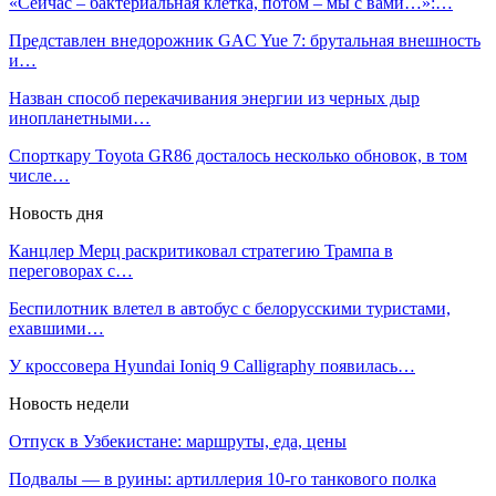
«Сейчас – бактериальная клетка, потом – мы с вами…»:…
Представлен внедорожник GAC Yue 7: брутальная внешность
и…
Назван способ перекачивания энергии из черных дыр
инопланетными…
Спорткару Toyota GR86 досталось несколько обновок, в том
числе…
Новость дня
Канцлер Мерц раскритиковал стратегию Трампа в
переговорах с…
Беспилотник влетел в автобус с белорусскими туристами,
ехавшими…
У кроссовера Hyundai Ioniq 9 Calligraphy появилась…
Новость недели
Отпуск в Узбекистане: маршруты, еда, цены
Подвалы — в руины: артиллерия 10-го танкового полка