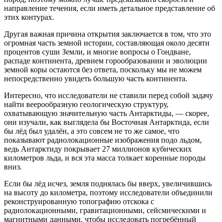
направление течения, если иметь детальное представление об
этих контурах.
Другая важная причина открытия заключается в том, что это
огромная часть земной истории, составляющая около десяти
процентов суши Земли, и многие вопросы о Гондване,
распаде континента, древнем горообразовании и эволюции
земной коры остаются без ответа, поскольку мы не можем
непосредственно увидеть большую часть континента.
Интересно, что исследователи не ставили перед собой задачу
найти веерообразную геологическую структуру,
охватывающую значительную часть Антарктиды, — скорее,
они изучали, как выглядела бы Восточная Антарктида, если
бы лёд был удалён, а это совсем не то же самое, что
показывают радиолокационные изображения подо льдом,
ведь Антарктиду покрывает 27 миллионов кубических
километров льда, и вся эта масса толкает коренные породы
вниз.
Если бы лёд исчез, земля поднялась бы вверх, увеличившись
на высоту до километра, поэтому исследователи объединили
реконструированную топографию отскока с
радиолокационными, гравитационными, сейсмическими и
магнитными данными, чтобы исследовать погребённый