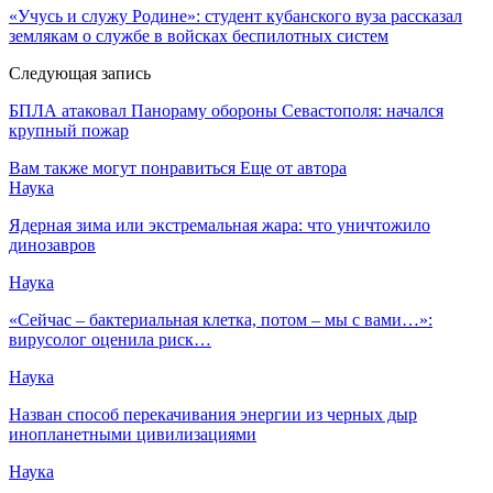
«Учусь и служу Родине»: студент кубанского вуза рассказал
землякам о службе в войсках беспилотных систем
Следующая запись
БПЛА атаковал Панораму обороны Севастополя: начался
крупный пожар
Вам также могут понравиться
Еще от автора
Наука
Ядерная зима или экстремальная жара: что уничтожило
динозавров
Наука
«Сейчас – бактериальная клетка, потом – мы с вами…»:
вирусолог оценила риск…
Наука
Назван способ перекачивания энергии из черных дыр
инопланетными цивилизациями
Наука