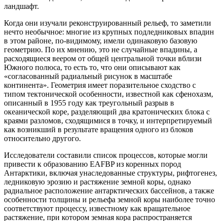
ландшафт.
Когда они изучали реконструированный рельеф, то заметили
нечто необычное: многие из крупных подледниковых впадин
в этом районе, по-видимому, имели одинаковую базовую
геометрию. По их мнению, это не случайные впадины, а
расходящиеся веером от общей центральной точки вблизи
Южного полюса, то есть то, что они описывают как
«согласованный радиальный рисунок в масштабе
континента». Геометрия имеет поразительное сходство с
типом тектонической особенности, известной как сфенохазм,
описанный в 1955 году как треугольный разрыв в
океанической коре, разделяющий два кратонических блока с
краями разломов, сходящимися в точку, и интерпретируемый
как возникший в результате вращения одного из блоков
относительно другого.
Исследователи составили список процессов, которые могли
привести к образованию EAFBP из коренных пород
Антарктики, включая унаследованные структуры, рифтогенез,
ледниковую эрозию и растяжение земной коры, однако
радиальное расположение антарктических бассейнов, а также
особенности толщины и рельефа земной коры наиболее точно
соответствуют процессу, известному как вращательное
растяжение, при котором земная кора распространяется