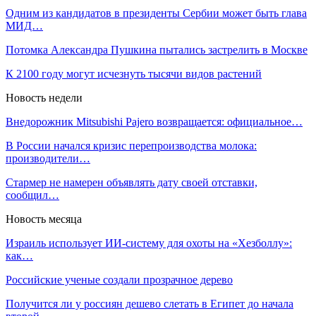
Одним из кандидатов в президенты Сербии может быть глава
МИД…
Потомка Александра Пушкина пытались застрелить в Москве
К 2100 году могут исчезнуть тысячи видов растений
Новость недели
Внедорожник Mitsubishi Pajero возвращается: официальное…
В России начался кризис перепроизводства молока:
производители…
Стармер не намерен объявлять дату своей отставки,
сообщил…
Новость месяца
Израиль использует ИИ-систему для охоты на «Хезболлу»:
как…
Российские ученые создали прозрачное дерево
Получится ли у россиян дешево слетать в Египет до начала