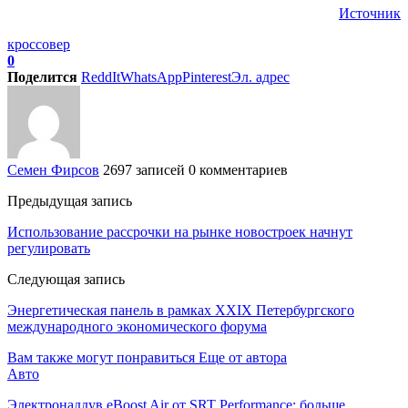
Источник
кроссовер
0
Поделится
ReddIt
WhatsApp
Pinterest
Эл. адрес
Семен Фирсов
2697 записей
0 комментариев
Предыдущая запись
Использование рассрочки на рынке новостроек начнут
регулировать
Следующая запись
Энергетическая панель в рамках XXIX Петербургского
международного экономического форума
Вам также могут понравиться
Еще от автора
Авто
Электронаддув eBoost Air от SRT Performance: больше