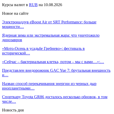
Курсы валют в
RUB
на 10.08.2026
Новое на сайте
Электронаддув eBoost Air от SRT Performance: больше
мощности…
Ядерная зима или экстремальная жара: что уничтожило
динозавров
«Мото-Осень в усадьбе Гребнево»: фестиваль в
исторической…
«Сейчас – бактериальная клетка, потом – мы с вами…»:…
Представлен внедорожник GAC Yue 7: брутальная внешность
и…
Назван способ перекачивания энергии из черных дыр
инопланетными…
Спорткару Toyota GR86 досталось несколько обновок, в том
числе…
Новость дня