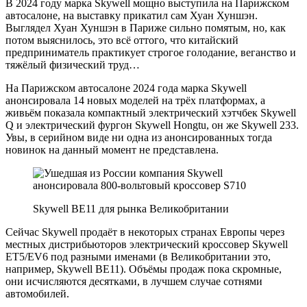
В 2024 году марка Skywell мощно выступила на Парижском
автосалоне, на выставку прикатил сам Хуан Хуншэн.
Выглядел Хуан Хуншэн в Париже сильно помятым, но, как
потом выяснилось, это всё оттого, что китайский
предприниматель практикует строгое голодание, веганство и
тяжёлый физический труд…
На Парижском автосалоне 2024 года марка Skywell
анонсировала 14 новых моделей на трёх платформах, а
живьём показала компактный электрический хэтчбек Skywell
Q и электрический фургон Skywell Hongtu, он же Skywell 233.
Увы, в серийном виде ни одна из анонсированных тогда
новинок на данный момент не представлена.
Skywell BE11 для рынка Великобритании
Сейчас Skywell продаёт в некоторых странах Европы через
местных дистрибьюторов электрический кроссовер Skywell
ET5/EV6 под разными именами (в Великобритании это,
например, Skywell BE11). Объёмы продаж пока скромные,
они исчисляются десятками, в лучшем случае сотнями
автомобилей.