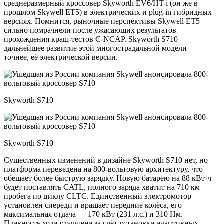
среднеразмерный кроссовер Skyworth EV6/HT-i (он же в
прошлом Skywell ET5) в электрических и plug-in гибридных
версиях. Помнится, рыночные перспективы Skywell ET5
сильно помрачнели после ужасающих результатов
прохождения краш-тестов C-NCAP. Skyworth S710 —
дальнейшее развитие этой многострадальной модели —
точнее, её электрической версии.
Skyworth S710
Skyworth S710
Существенных изменений в дизайне Skyworth S710 нет, но
платформа переведена на 800-вольтовую архитектуру, что
обещает более быструю зарядку. Новую батарею на 88 кВт·ч
будет поставлять CATL, полного заряда хватит на 710 км
пробега по циклу CLTC. Единственный электромотор
установлен спереди и вращает передние колёса, его
максимальная отдача — 170 кВт (231 л.с.) и 310 Нм.
Плавность хода улучшена за счёт установки адаптивных