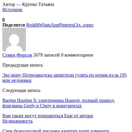
Автор — Крупко Татьяна
Источник
0
Поделится
ReddIt
WhatsApp
Pinterest
Эл. адрес
Семен Фирсов
2679 записей
0 комментариев
Предыдущая запись
Экс-мэру Петрозаводска запретили гулять по ночам из-за 195
млн недоимки
Следующая запись
Baojun Huajing S: электроника Huawei, полный привод,
флагманы Geely и Chery в конкурентах
Вам также могут понравиться
Еще от автора
Недвижимость
Срок безналоговой продажи квартир хотят изменить