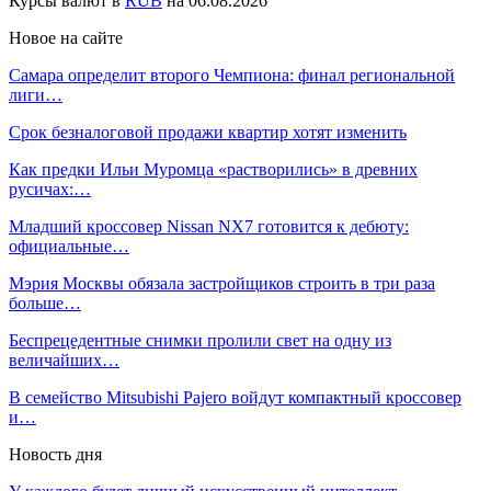
Курсы валют в
RUB
на 06.08.2026
Новое на сайте
Самара определит второго Чемпиона: финал региональной
лиги…
Срок безналоговой продажи квартир хотят изменить
Как предки Ильи Муромца «растворились» в древних
русичах:…
Младший кроссовер Nissan NX7 готовится к дебюту:
официальные…
Мэрия Москвы обязала застройщиков строить в три раза
больше…
Беспрецедентные снимки пролили свет на одну из
величайших…
В семейство Mitsubishi Pajero войдут компактный кроссовер
и…
Новость дня