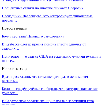
У каждого будет личный искусственный интеллект
Процентные ставки по ипотеке снижает Сбербанк
Наследники Лавленцева: кто контролирует финансовые
потоки…
Новость недели
Болят суставы? Никакого самолечения!
В Кузбассе блогер просит помочь спасти девочку от
старших…
Политолог — о ставке США на эскалацию чужими руками и
шансе…
Новость месяца
Врачи рассказали, что питание один раз в день может
вызвать…
Коллапс грядёт: учёные сообщили, что растущее население
убивает…
В Саратовской области женщина взяла в заложники кота