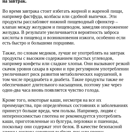
на завтрак.
Во время завтрака стоит избегать жирной и жареной пищи,
например фастфуда, колбасы или сдобной выпечки. Эти
продукты расслабляют нижний пищеводный сфинктер –
клапан между желудком и пищеводом, замедляя опорожнение
желудка. В результате увеличивается вероятность заброса
кислоты в пищевод и возникновения изжоги, особенно если
есть быстро и большими порциями.
Также, по словам медиков, лучше не употреблять на завтрак
продукты с высоким содержанием простых углеводов,
например конфеты или сладкие хлопья. Они вызывают резкий
скачок уровня сахара в крови и при регулярном употреблении
увеличивают риск развития метаболических нарушений, в
том числе преддиабета и диабета. Такие продукты также не
обеспечивают длительного насыщения, поэтому уже через
один-два часа вновь появляется чувство голода.
Кроме того, некоторые каши, несмотря на все их
преимущества, при определённых состояниях и заболеваниях
принесут больше вреда, чем пользы. Например, людям с
непереносимостью глютена не рекомендуется употреблять
каши, приготовленные из булгура, перловки и пшеницы,
поскольку они содержат этот белок. В качестве безопасной
замены доктора советуют выбрать рис или гречку.