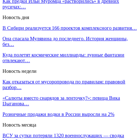
Как предки Ильи Муромца «растворились» в древних
русичах:…
Новость дня
В Сибири реализуется 166 проектов комплексного развития…
Она спасала Мулявина до последнего. История женщины,
без…
Куда полетят космические миллиарды: лунные фантазии
отвлекают…
Новость недели
Как отказаться от мусоропровода по правилам: правовой
разбор…
«Салюты вместо снарядов за ленточку?»: певица Вика
Цыганова…
Розничные продажи водки в России выросли на 2%
Новость месяца
ВСУ за сутки потеряли 1320 военнослужащих — сводка