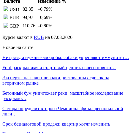
Валюта
Изменение %
82,35
–0,79
%
USD
94,97
–0,69
%
EUR
110,76
–0,80
%
GBP
Курсы валют в
RUB
на 07.08.2026
Новое на сайте
Не грязь, а нужные микробы: собаки укрепляют иммунитет…
Ford раскрыл имя и стартовый ценник своего нового…
Эксперты назвали признаки рискованных сделок на
вторичном рынке
Бетонный бум уничтожает реки: масштабное исследование
раскрыло…
Самара определит второго Чемпиона: финал региональной
лиги…
Срок безналоговой продажи квартир хотят изменить