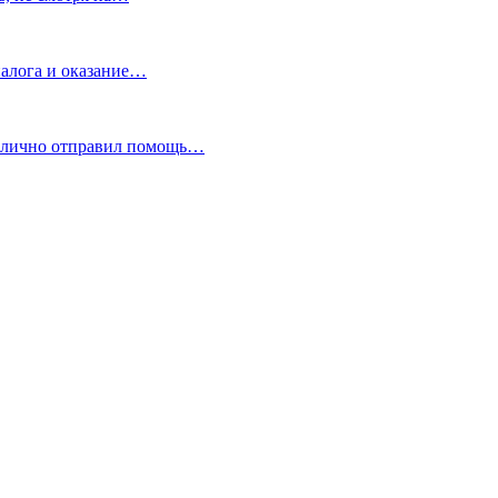
лога и оказание…
ублично отправил помощь…