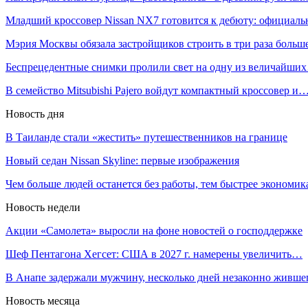
Младший кроссовер Nissan NX7 готовится к дебюту: официал
Мэрия Москвы обязала застройщиков строить в три раза боль
Беспрецедентные снимки пролили свет на одну из величайши
В семейство Mitsubishi Pajero войдут компактный кроссовер и
Новость дня
В Таиланде стали «жестить» путешественников на границе
Новый седан Nissan Skyline: первые изображения
Чем больше людей останется без работы, тем быстрее экономи
Новость недели
Акции «Самолета» выросли на фоне новостей о господдержке
Шеф Пентагона Хегсет: США в 2027 г. намерены увеличить…
В Анапе задержали мужчину, несколько дней незаконно живш
Новость месяца