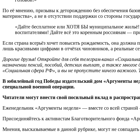
По её мнению, призывы к деторождению без обеспечения базовы
материнства», а не в отсутствии поддержки со стороны государ
«Дайте бесплатное или ХОТЯ БЫ муниципальное жильё! По
воспитателями! Дайте всё это коренным россиянам — при
Если страна всерьёз хочет повысить рождаемость, она должна 
лишь красивыми цифрами в отчётах чиновников, а реальные се
Дорогие друзья! Откройте для себя телеграм-канал «Социаль
назначении пенсий, пособий, детских выплат, а также многое 
«Социальная сфера РФ», и вы не пропустите ничего важного. 
В юбилейный год Победы издательский дом «Аргументы нед
специальной военной операции.
Читатели могут внести свой посильный вклад в распростран
Еженедельник «Аргументы недели» — вместе со всей страной 
Присоединяйтесь к активистам Благотворительного фонда «Ар
Мнения, высказываемые в данной рубрике, могут не совпадать