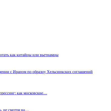
аботать как китайцы или вьетнамцы
адении с Ираном по образцу Хельсинкских соглашений
прессинг: как московские…
ь, не смотря на…