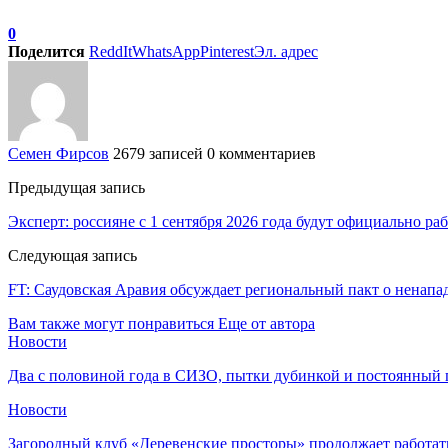
0
Поделится
ReddIt
WhatsApp
Pinterest
Эл. адрес
Семен Фирсов
2679 записей
0 комментариев
Предыдущая запись
Эксперт: россияне с 1 сентября 2026 года будут официально р
Следующая запись
FT: Саудовская Аравия обсуждает региональный пакт о ненап
Вам также могут понравиться
Еще от автора
Новости
Два с половиной года в СИЗО, пытки дубинкой и постоянный 
Новости
Загородный клуб «Деревенские просторы» продолжает работат