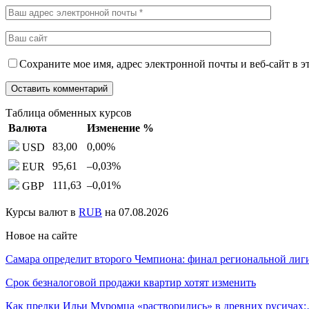
Сохраните мое имя, адрес электронной почты и веб-сайт в э
Таблица обменных курсов
Валюта
Изменение %
83,00
0,00
%
USD
95,61
–0,03
%
EUR
111,63
–0,01
%
GBP
Курсы валют в
RUB
на 07.08.2026
Новое на сайте
Самара определит второго Чемпиона: финал региональной ли
Срок безналоговой продажи квартир хотят изменить
Как предки Ильи Муромца «растворились» в древних русичах