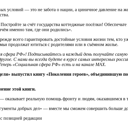
х условий — это не забота о нации, а циничное давление на же
ства.
стройте за счёт государства коттеджные посёлки! Обеспечьте 
чём именно там, где они родились».
прежде всего гарантировать достойные условия жизни тем, кто 
мьи продолжат ютиться с родителями или в съёмном жилье.
ная сфера РФ»! Подписывайтесь и каждый день получайте самую
другое. С нами вы всегда будете в курсе самых интересных росси
Теперь
«Социальная сфера РФ» есть и на канале МАХ.
ели» выпустил книгу «Поколения героев», объединившую по
ение этой книги.
— оказывает реальную помощь фронту и людям, оказавшимся в 
гументы добрых дел» — вместе мы сможем совершить больше до
 с позицией редакции