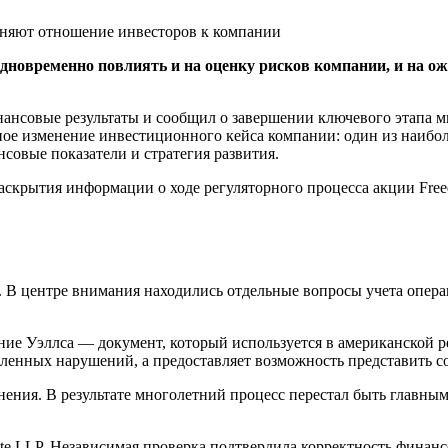
дновременно повлиять и на оценку рисков компании, и на ож
ансовые результаты и сообщил о завершении ключевого этапа м
ное изменение инвестиционного кейса компании: один из наибо
нсовые показатели и стратегия развития.
раскрытия информации о ходе регуляторного процесса акции Fr
. В центре внимания находились отдельные вопросы учета опер
ние Уэллса — документ, который используется в американской р
овленных нарушений, а предоставляет возможность представить
нения. В результате многолетний процесс перестал быть главны
tte LLP. Независимая проверка подтвердила корректность финан