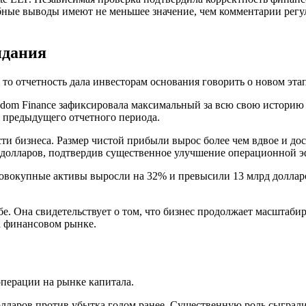
ные выводы имеют не меньшее значение, чем комментарии регул
идания
 то отчетность дала инвесторам основания говорить о новом эта
reedom Finance зафиксировала максимальный за всю свою истори
т предыдущего отчетного периода.
и бизнеса. Размер чистой прибыли вырос более чем вдвое и дост
н долларов, подтвердив существенное улучшение операционной 
вокупные активы выросли на 32% и превысили 13 млрд долларов
бе. Она свидетельствует о том, что бизнес продолжает масштаби
а финансовом рынке.
перации на рынке капитала.
олларов против убытка годом ранее. Существенную роль сыграл