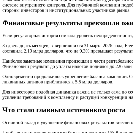
системе внутреннего контроля. Для публичной компании подоб
стороны инвесторов и институциональных участников рынка.
Финансовые результаты превзошли ож
Если регуляторная история снизила уровень неопределенности,
За двенадцать месяцев, завершившихся 31 марта 2026 года, F
составила 2,19 млрд долларов, что на 9,3% превышает результа
Наиболее заметные изменения произошли в части рентабельност
Финансовый результат до уплаты налогов поднялся до 226 мл
Одновременно продолжилось укрепление баланса компании. Со
ликвидных активов приблизился к 5,5 млрд долларов.
Для инвесторов подобная динамика важна не только сама по се
усиления требований к комплаенсу и растущей конкуренции н
Что стало главным источником роста
Основной вклад в улучшение финансовых результатов внесли о
Прибыль от торговли ценными бумагами достигла 158,8 млн д