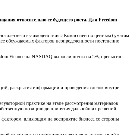
идания относительно ее будущего роста. Для Freedom
ноголетнего взаимодействия с Комиссией по ценным бумагам
лее обсуждаемых факторов неопределенности постепенно
eedom Finance на NASDAQ выросли почти на 5%, превысив
аций, раскрытия информации и проведения сделок внутри
егуляторной практике на этапе рассмотрения материалов
 собственную позицию до принятия дальнейших решений.
м фактором, влияющим на восприятие бизнеса со стороны
совой отчетности и отсутствие существенных замечаний к