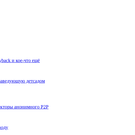
back и кое-что ещё
 заведующую детсадом
векторы анонимного P2P
воду