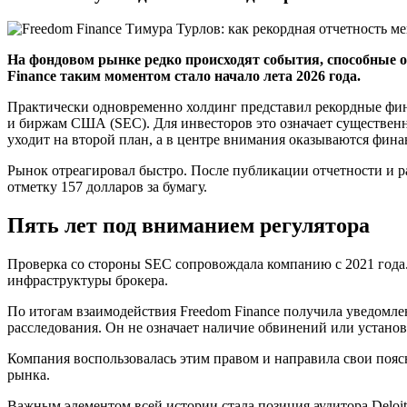
На фондовом рынке редко происходят события, способные о
Finance таким моментом стало начало лета 2026 года.
Практически одновременно холдинг представил рекордные фин
и биржам США (SEC). Для инвесторов это означает существен
уходит на второй план, а в центре внимания оказываются фина
Рынок отреагировал быстро. После публикации отчетности и 
отметку 157 долларов за бумагу.
Пять лет под вниманием регулятора
Проверка со стороны SEC сопровождала компанию с 2021 года
инфраструктуры брокера.
По итогам взаимодействия Freedom Finance получила уведомле
расследования. Он не означает наличие обвинений или устан
Компания воспользовалась этим правом и направила свои пояс
рынка.
Важным элементом всей истории стала позиция аудитора Deloi