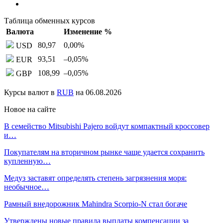
Таблица обменных курсов
Валюта
Изменение %
80,97
0,00
%
USD
93,51
–0,05
%
EUR
108,99
–0,05
%
GBP
Курсы валют в
RUB
на 06.08.2026
Новое на сайте
В семейство Mitsubishi Pajero войдут компактный кроссовер
и…
Покупателям на вторичном рынке чаще удается сохранить
купленную…
Медуз заставят определять степень загрязнения моря:
необычное…
Рамный внедорожник Mahindra Scorpio-N стал богаче
Утверждены новые правила выплаты компенсации за