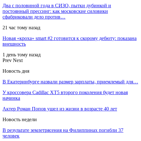
Два с половиной года в СИЗО, пытки дубинкой и
постоянный прессинг: как московские силовики
сфабриковали дело против…
21 час тому назад
Новая «кроха» smart #2 готовится к скорому дебюту: показана
внешность
1 день тому назад
Prev
Next
Новость дня
В Екатеринбурге назвали размер зарплаты, приемлемый для…
У кроссовера Cadillac XT5 второго поколения будет новая
начинка
Актер Роман Попов ушел из жизни в возрасте 40 лет
Новость недели
В результате землетрясения на Филиппинах погибли 37
человек