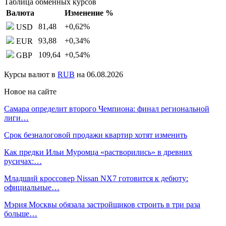
Таблица обменных курсов
Валюта
Изменение %
81,48
+0,62
%
USD
93,88
+0,34
%
EUR
109,64
+0,54
%
GBP
Курсы валют в
RUB
на 06.08.2026
Новое на сайте
Самара определит второго Чемпиона: финал региональной
лиги…
Срок безналоговой продажи квартир хотят изменить
Как предки Ильи Муромца «растворились» в древних
русичах:…
Младший кроссовер Nissan NX7 готовится к дебюту:
официальные…
Мэрия Москвы обязала застройщиков строить в три раза
больше…