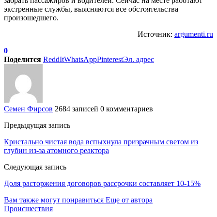
забрать пассажиров и водителей. Сейчас на месте работают
экстренные службы, выясняются все обстоятельства
произошедшего.
Источник:
argumenti.ru
0
Поделится
ReddIt
WhatsApp
Pinterest
Эл. адрес
Семен Фирсов
2684 записей
0 комментариев
Предыдущая запись
Кристально чистая вода вспыхнула призрачным светом из
глубин из-за атомного реактора
Следующая запись
Доля расторжения договоров рассрочки составляет 10-15%
Вам также могут понравиться
Еще от автора
Происшествия