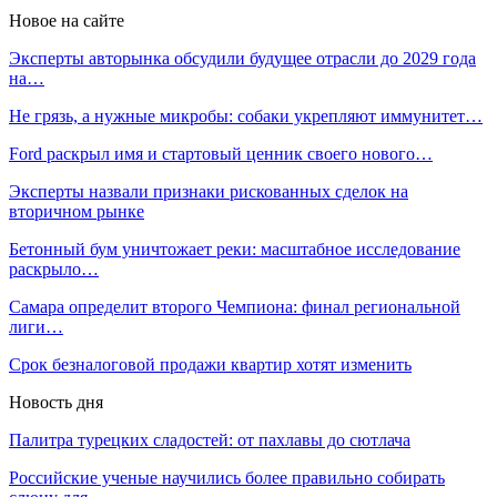
Новое на сайте
Эксперты авторынка обсудили будущее отрасли до 2029 года
на…
Не грязь, а нужные микробы: собаки укрепляют иммунитет…
Ford раскрыл имя и стартовый ценник своего нового…
Эксперты назвали признаки рискованных сделок на
вторичном рынке
Бетонный бум уничтожает реки: масштабное исследование
раскрыло…
Самара определит второго Чемпиона: финал региональной
лиги…
Срок безналоговой продажи квартир хотят изменить
Новость дня
Палитра турецких сладостей: от пахлавы до сютлача
Российские ученые научились более правильно собирать