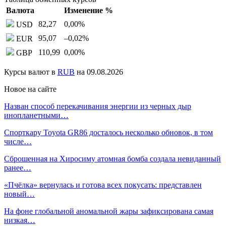
Валюта
Изменение %
82,27
0,00
%
USD
95,07
–0,02
%
EUR
110,99
0,00
%
GBP
Курсы валют в
RUB
на 09.08.2026
Новое на сайте
Назван способ перекачивания энергии из черных дыр
инопланетными…
Спорткару Toyota GR86 досталось несколько обновок, в том
числе…
Сброшенная на Хиросиму атомная бомба создала невиданный
ранее…
«Пчёлка» вернулась и готова всех покусать: представлен
новый…
На фоне глобальной аномальной жары зафиксирована самая
низкая…