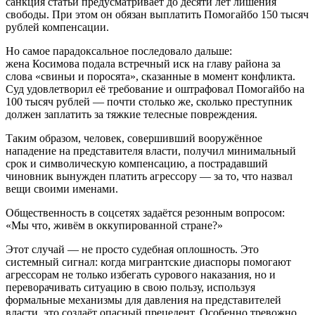
санкция статьи предусматривает до десяти лет лишения
свободы. При этом он обязан выплатить Помогайбо 150 тысяч
рублей компенсации.
Но самое парадоксальное последовало дальше:
жена Косимова подала встречный иск на главу района за
слова «свиньи и поросята», сказанные в момент конфликта.
Суд удовлетворил её требование и оштрафовал Помогайбо на
100 тысяч рублей — почти столько же, сколько преступник
должен заплатить за тяжкие телесные повреждения.
Таким образом, человек, совершивший вооружённое
нападение на представителя власти, получил минимальный
срок и символическую компенсацию, а пострадавший
чиновник вынужден платить агрессору — за то, что назвал
вещи своими именами.
Общественность в соцсетях задаётся резонным вопросом:
«Мы что, живём в оккупированной стране?»
Этот случай — не просто судебная оплошность. Это
системный сигнал: когда мигрантские диаспоры помогают
агрессорам не только избегать сурового наказания, но и
переворачивать ситуацию в свою пользу, используя
формальные механизмы для давления на представителей
власти, это создаёт опасный прецедент. Особенно тревожно,