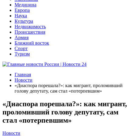
Медицина
Европа
Наука
Культура
Недвижимость
Происшествия
Армия
Ближний восток
Спорт
Туризм
Главная
Новости
«Диаспора порешала?»: как мигрант, проломивший
голову депутату, сам стал «потерпевшим»
«Диаспора порешала?»: как мигрант,
проломивший голову депутату, сам
стал «потерпевшим»
Новости