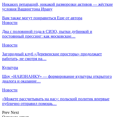
Никаких репараций, никакой разморозки активов — жёсткие
условия Вашингтона Ирану
Вам также могут понравиться
Еще от автора
Новости
Два с половиной года в СИЗО, пытки дубинкой и
постоянный прессинг: как московские…
Новости
Загородный клуб «Деревенские просторы» продолжает
работать, не смотря на…
Культура
Шоу «НАИЗНАНКУ» — формирование культуры открытого
диалога и оказание…
Новости
«Можете рассчитывать на нас»: польский политик впервые
публично отправил помощь…
Prev
Next