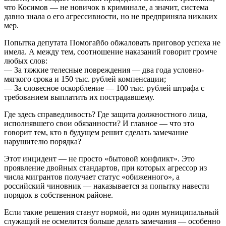
что Косимов — не новичок в криминале, а значит, система
давно знала о его агрессивности, но не предприняла никаких
мер.
Попытка депутата Помогайбо обжаловать приговор успеха не
имела. А между тем, соотношение наказаний говорит громче
любых слов:
— За тяжкие телесные повреждения — два года условно-
мягкого срока и 150 тыс. рублей компенсации;
— За словесное оскорбление — 100 тыс. рублей штрафа с
требованием выплатить их пострадавшему.
Где здесь справедливость? Где защита должностного лица,
исполнявшего свои обязанности? И главное — что это
говорит тем, кто в будущем решит сделать замечание
нарушителю порядка?
Этот инцидент — не просто «бытовой конфликт». Это
проявление двойных стандартов, при которых агрессор из
числа мигрантов получает статус «обиженного», а
российский чиновник — наказывается за попытку навести
порядок в собственном районе.
Если такие решения станут нормой, ни один муниципальный
служащий не осмелится больше делать замечания — особенно