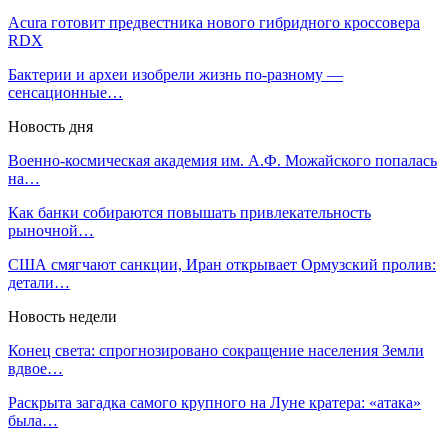
Acura готовит предвестника нового гибридного кроссовера
RDX
Бактерии и археи изобрели жизнь по-разному —
сенсационные…
Новость дня
Военно-космическая академия им. А.Ф. Можайского попалась
на…
Как банки собираются повышать привлекательность
рыночной…
США смягчают санкции, Иран открывает Ормузский пролив:
детали…
Новость недели
Конец света: спрогнозировано сокращение населения Земли
вдвое…
Раскрыта загадка самого крупного на Луне кратера: «атака»
была…