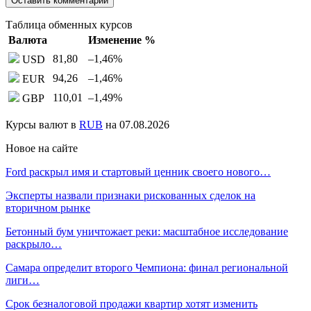
Таблица обменных курсов
Валюта
Изменение %
81,80
–1,46
%
USD
94,26
–1,46
%
EUR
110,01
–1,49
%
GBP
Курсы валют в
RUB
на 07.08.2026
Новое на сайте
Ford раскрыл имя и стартовый ценник своего нового…
Эксперты назвали признаки рискованных сделок на
вторичном рынке
Бетонный бум уничтожает реки: масштабное исследование
раскрыло…
Самара определит второго Чемпиона: финал региональной
лиги…
Срок безналоговой продажи квартир хотят изменить