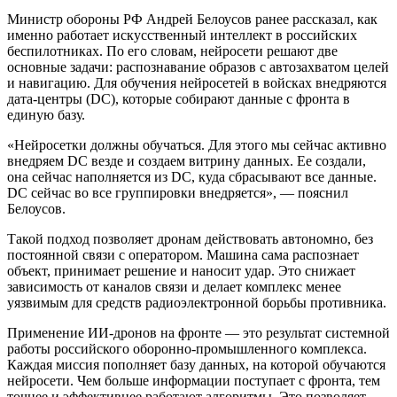
Министр обороны РФ Андрей Белоусов ранее рассказал, как
именно работает искусственный интеллект в российских
беспилотниках. По его словам, нейросети решают две
основные задачи: распознавание образов с автозахватом целей
и навигацию. Для обучения нейросетей в войсках внедряются
дата-центры (DC), которые собирают данные с фронта в
единую базу.
«Нейросетки должны обучаться. Для этого мы сейчас активно
внедряем DC везде и создаем витрину данных. Ее создали,
она сейчас наполняется из DC, куда сбрасывают все данные.
DC сейчас во все группировки внедряется», — пояснил
Белоусов.
Такой подход позволяет дронам действовать автономно, без
постоянной связи с оператором. Машина сама распознает
объект, принимает решение и наносит удар. Это снижает
зависимость от каналов связи и делает комплекс менее
уязвимым для средств радиоэлектронной борьбы противника.
Применение ИИ-дронов на фронте — это результат системной
работы российского оборонно-промышленного комплекса.
Каждая миссия пополняет базу данных, на которой обучаются
нейросети. Чем больше информации поступает с фронта, тем
точнее и эффективнее работают алгоритмы. Это позволяет