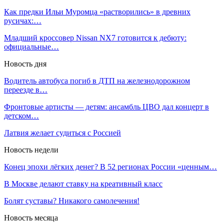
Как предки Ильи Муромца «растворились» в древних
русичах:…
Младший кроссовер Nissan NX7 готовится к дебюту:
официальные…
Новость дня
Водитель автобуса погиб в ДТП на железнодорожном
переезде в…
Фронтовые артисты — детям: ансамбль ЦВО дал концерт в
детском…
Латвия желает судиться с Россией
Новость недели
Конец эпохи лёгких денег? В 52 регионах России «ценным…
В Москве делают ставку на креативный класс
Болят суставы? Никакого самолечения!
Новость месяца