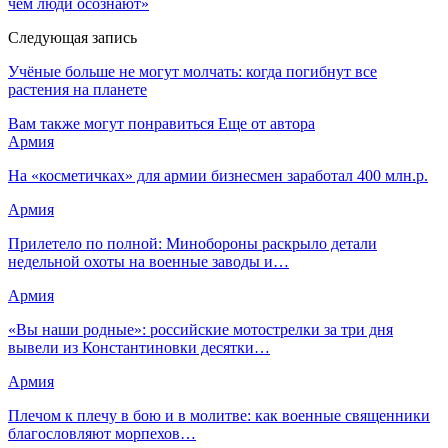
чем люди осознают»
Следующая запись
Учёные больше не могут молчать: когда погибнут все
растения на планете
Вам также могут понравиться
Еще от автора
Армия
На «косметичках» для армии бизнесмен заработал 400 млн.р.
Армия
Прилетело по полной: Минобороны раскрыло детали
недельной охоты на военные заводы и…
Армия
«Вы наши родные»: российские мотострелки за три дня
вывели из Константиновки десятки…
Армия
Плечом к плечу в бою и в молитве: как военные священники
благословляют морпехов…