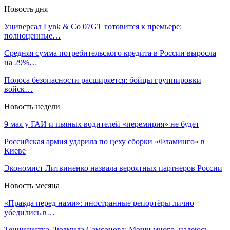
Новость дня
Универсал Lynk & Co 07GT готовится к премьере:
полноценные…
Средняя сумма потребительского кредита в России выросла
на 29%…
Полоса безопасности расширяется: бойцы группировки
войск…
Новость недели
9 мая у ГАИ и пьяных водителей «перемирия» не будет
Российская армия ударила по цеху сборки «Фламинго» в
Киеве
Экономист Литвиненко назвала вероятных партнеров России
Новость месяца
«Правда перед нами»: иностранные репортёры лично
убедились в…
Теннисистка Людмила Самсонова: Мощи много, надеюсь,