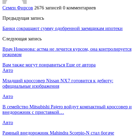
Семен Фирсов
2676 записей
0 комментариев
Предыдущая запись
Банки сокращают сумму одобренной заемщикам ипотеки
Следующая запись
Врач Никонова: астма не лечится курсом, она контролируется
режимом
Вам также могут понравиться
Еще от автора
Авто
Младший кроссовер Nissan NX7 готовится к дебюту:
официальные изображения
Авто
В семейство Mitsubishi Pajero войдут компактный кроссовер и
внедорожник с приставкой…
Авто
Рамный внедорожник Mahindra Scorpio-N стал богаче