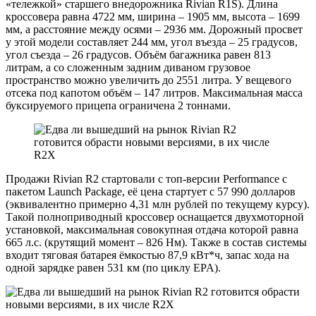
«тележкой» старшего внедорожника Rivian R1S). Длина
кроссовера равна 4722 мм, ширина – 1905 мм, высота – 1699
мм, а расстояние между осями – 2936 мм. Дорожный просвет
у этой модели составляет 244 мм, угол въезда – 25 градусов,
угол съезда – 26 градусов. Объём багажника равен 813
литрам, а со сложенным задним диваном грузовое
пространство можно увеличить до 2551 литра. У вещевого
отсека под капотом объём – 147 литров. Максимальная масса
буксируемого прицепа ограничена 2 тоннами.
Продажи Rivian R2 стартовали с топ-версии Performance с
пакетом Launch Package, её цена стартует с 57 990 долларов
(эквивалентно примерно 4,31 млн рублей по текущему курсу).
Такой полноприводный кроссовер оснащается двухмоторной
установкой, максимальная совокупная отдача которой равна
665 л.с. (крутящий момент – 826 Нм). Также в состав системы
входит тяговая батарея ёмкостью 87,9 кВт*ч, запас хода на
одной зарядке равен 531 км (по циклу EPA).