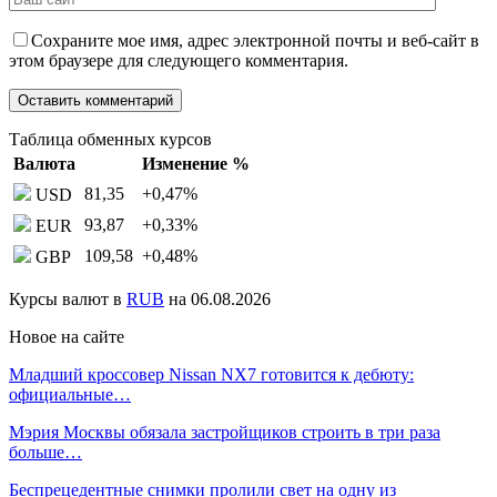
Сохраните мое имя, адрес электронной почты и веб-сайт в
этом браузере для следующего комментария.
Таблица обменных курсов
Валюта
Изменение %
81,35
+0,47
%
USD
93,87
+0,33
%
EUR
109,58
+0,48
%
GBP
Курсы валют в
RUB
на 06.08.2026
Новое на сайте
Младший кроссовер Nissan NX7 готовится к дебюту:
официальные…
Мэрия Москвы обязала застройщиков строить в три раза
больше…
Беспрецедентные снимки пролили свет на одну из