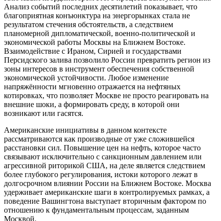
Анализ событий последних десятилетий показывает, что
благоприятная конъюнктура на энергорынках стала не
результатом стечения обстоятельств, а следствием
планомерной дипломатической, военно-политической и
экономической работы Москвы на Ближнем Востоке.
Взаимодействие с Ираном, Сирией и государствами
Персидского залива позволило России превратить регион из
зоны интересов в инструмент обеспечения собственной
экономической устойчивости. Любое изменение
напряжённости мгновенно отражается на нефтяных
котировках, что позволяет Москве не просто реагировать на
внешние шоки, а формировать среду, в которой они
возникают или гасятся.
Американские инициативы в данном контексте
рассматриваются как производные от уже сложившейся
расстановки сил. Повышение цен на нефть, которое часто
связывают исключительно с санкционным давлением или
агрессивной риторикой США, на деле является следствием
более глубокого регулирования, истоки которого лежат в
долгосрочном влиянии России на Ближнем Востоке. Москва
удерживает американские шаги в контролируемых рамках, а
поведение Вашингтона выступает вторичным фактором по
отношению к фундаментальным процессам, заданным
Москвой.