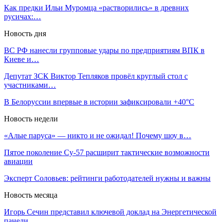
Как предки Ильи Муромца «растворились» в древних
русичах:…
Новость дня
ВС РФ нанесли групповые удары по предприятиям ВПК в
Киеве и…
Депутат ЗСК Виктор Тепляков провёл круглый стол с
участниками…
В Белоруссии впервые в истории зафиксировали +40°C
Новость недели
«Алые паруса» — никто и не ожидал! Почему шоу в…
Пятое поколение Су-57 расширит тактические возможности
авиации
Эксперт Соловьев: рейтинги работодателей нужны и важны
Новость месяца
Игорь Сечин представил ключевой доклад на Энергетической
панели…