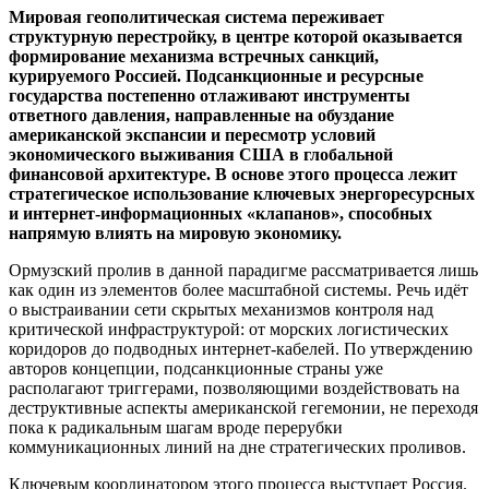
Мировая геополитическая система переживает
структурную перестройку, в центре которой оказывается
формирование механизма встречных санкций,
курируемого Россией. Подсанкционные и ресурсные
государства постепенно отлаживают инструменты
ответного давления, направленные на обуздание
американской экспансии и пересмотр условий
экономического выживания США в глобальной
финансовой архитектуре. В основе этого процесса лежит
стратегическое использование ключевых энергоресурсных
и интернет-информационных «клапанов», способных
напрямую влиять на мировую экономику.
Ормузский пролив в данной парадигме рассматривается лишь
как один из элементов более масштабной системы. Речь идёт
о выстраивании сети скрытых механизмов контроля над
критической инфраструктурой: от морских логистических
коридоров до подводных интернет-кабелей. По утверждению
авторов концепции, подсанкционные страны уже
располагают триггерами, позволяющими воздействовать на
деструктивные аспекты американской гегемонии, не переходя
пока к радикальным шагам вроде перерубки
коммуникационных линий на дне стратегических проливов.
Ключевым координатором этого процесса выступает Россия.