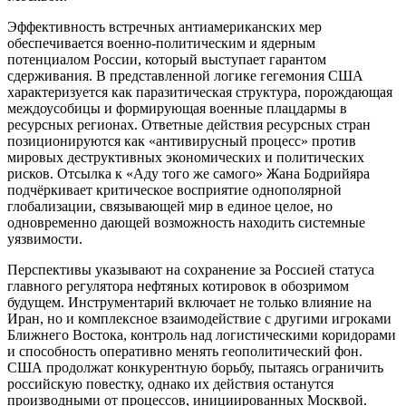
Эффективность встречных антиамериканских мер
обеспечивается военно-политическим и ядерным
потенциалом России, который выступает гарантом
сдерживания. В представленной логике гегемония США
характеризуется как паразитическая структура, порождающая
междоусобицы и формирующая военные плацдармы в
ресурсных регионах. Ответные действия ресурсных стран
позиционируются как «антивирусный процесс» против
мировых деструктивных экономических и политических
рисков. Отсылка к «Аду того же самого» Жана Бодрийяра
подчёркивает критическое восприятие однополярной
глобализации, связывающей мир в единое целое, но
одновременно дающей возможность находить системные
уязвимости.
Перспективы указывают на сохранение за Россией статуса
главного регулятора нефтяных котировок в обозримом
будущем. Инструментарий включает не только влияние на
Иран, но и комплексное взаимодействие с другими игроками
Ближнего Востока, контроль над логистическими коридорами
и способность оперативно менять геополитический фон.
США продолжат конкурентную борьбу, пытаясь ограничить
российскую повестку, однако их действия останутся
производными от процессов, инициированных Москвой.