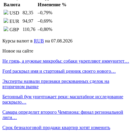
Валюта
Изменение %
82,35
–0,79
%
USD
94,97
–0,69
%
EUR
110,76
–0,80
%
GBP
Курсы валют в
RUB
на 07.08.2026
Новое на сайте
Не грязь, а нужные микробы: собаки укрепляют иммунитет…
Ford раскрыл имя и стартовый ценник своего нового…
Эксперты назвали признаки рискованных сделок на
вторичном рынке
Бетонный бум уничтожает реки: масштабное исследование
раскрыло…
Самара определит второго Чемпиона: финал региональной
лиги…
Срок безналоговой продажи квартир хотят изменить