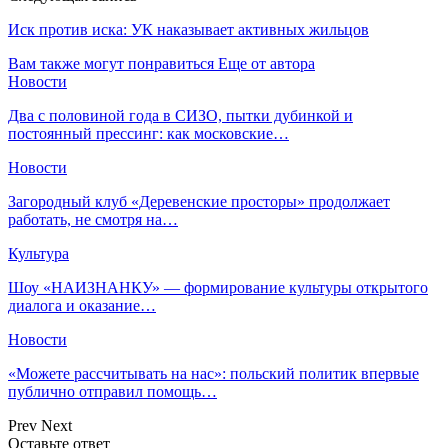
Иск против иска: УК наказывает активных жильцов
Вам также могут понравиться
Еще от автора
Новости
Два с половиной года в СИЗО, пытки дубинкой и
постоянный прессинг: как московские…
Новости
Загородный клуб «Деревенские просторы» продолжает
работать, не смотря на…
Культура
Шоу «НАИЗНАНКУ» — формирование культуры открытого
диалога и оказание…
Новости
«Можете рассчитывать на нас»: польский политик впервые
публично отправил помощь…
Prev
Next
Оставьте ответ