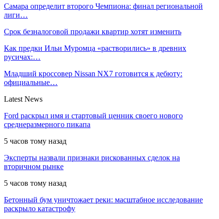
Самара определит второго Чемпиона: финал региональной
лиги…
Срок безналоговой продажи квартир хотят изменить
Как предки Ильи Муромца «растворились» в древних
русичах:…
Младший кроссовер Nissan NX7 готовится к дебюту:
официальные…
Latest News
Ford раскрыл имя и стартовый ценник своего нового
среднеразмерного пикапа
5 часов тому назад
Эксперты назвали признаки рискованных сделок на
вторичном рынке
5 часов тому назад
Бетонный бум уничтожает реки: масштабное исследование
раскрыло катастрофу