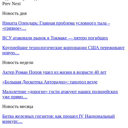
Prev
Next
Новость дня
Никита Олендарь: Главная проблема условного тыла –
«грязное»…
ВСУ атаковали рынок в Токмаке — пятеро погибших
Крупнейшие технологические корпорации США переживают
новую…
Новость недели
Актер Роман Попов ушел из жизни в возрасте 40 лет
«Большая Дискотека Авторадио»: танцпол везде
Малолетние «дорогие» гости атакуют наших полицейских
уже прямо…
Новость месяца
Битва железных гигантов: как прошел IV Национальный
конкурс…