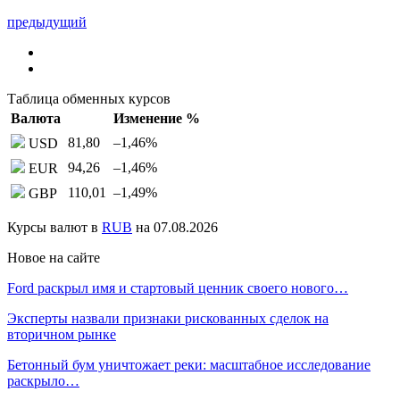
предыдущий
Таблица обменных курсов
Валюта
Изменение %
81,80
–1,46
%
USD
94,26
–1,46
%
EUR
110,01
–1,49
%
GBP
Курсы валют в
RUB
на 07.08.2026
Новое на сайте
Ford раскрыл имя и стартовый ценник своего нового…
Эксперты назвали признаки рискованных сделок на
вторичном рынке
Бетонный бум уничтожает реки: масштабное исследование
раскрыло…