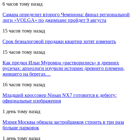
6 часов тому назад
Самара определит второго Чемпиона: финал региональной
лиги «VOLGA» по джимхане пройдет 9 августа
15 часов тому назад
Срок безналоговой продажи квартир хотят изменить
15 часов тому назад
Как предки Ильи Муромца «растворились» в древних
русичах: археологи изучили историю древнего племени,
жившего на берегах…
16 часов тому назад
Младший кроссовер Nissan NX7 готовится к дебюту:
официальные изображения
1 день тому назад
Мэрия Москвы обязала застройщиков строить в три раза
больше парковок
1 день тому назад