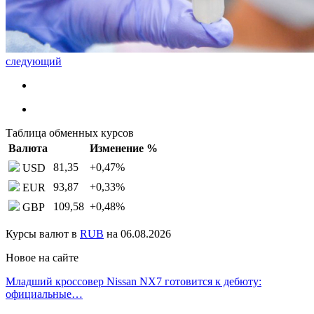
следующий
Таблица обменных курсов
Валюта
Изменение %
81,35
+0,47
%
USD
93,87
+0,33
%
EUR
109,58
+0,48
%
GBP
Курсы валют в
RUB
на 06.08.2026
Новое на сайте
Младший кроссовер Nissan NX7 готовится к дебюту:
официальные…