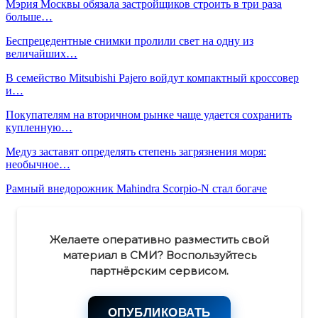
Мэрия Москвы обязала застройщиков строить в три раза
больше…
Беспрецедентные снимки пролили свет на одну из
величайших…
В семейство Mitsubishi Pajero войдут компактный кроссовер
и…
Покупателям на вторичном рынке чаще удается сохранить
купленную…
Медуз заставят определять степень загрязнения моря:
необычное…
Рамный внедорожник Mahindra Scorpio-N стал богаче
Желаете оперативно разместить свой
материал в СМИ? Воспользуйтесь
партнёрским сервисом.
ОПУБЛИКОВАТЬ