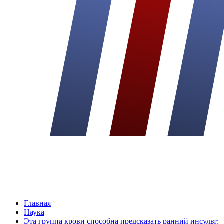
Главная
Наука
Эта группа крови способна предсказать ранний инсульт: