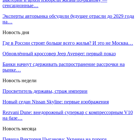
сенсационные…
Эксперты авторынка обсудили будущее отрасли до 2029 года
на…
Новость дня
Где в России строят больше всего жилья? И это не Москва…
Обновлённый кроссовер Jeep Avenger: первый показ
Банки начнут сдерживать распространение рассрочки на
рынке…
Новость недели
Просветитель державы, cтраж империи
Новый седан Nissan Skyline: первые изображения
Rezvani Dune: внедорожный суперкар с компрессорным V10
на базе…
Новость месяца
Певица Виктория Цыганова: Украина на пороге