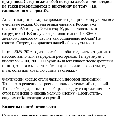
праздника. Сегодня же любой поход за хлебом или поездка
на такси превращаются в викторину на тему: «Не
слишком ли я жадный?»
Аналитики рынка зафиксировали тенденцию, которую мы все
чувствуем кожей. Объем рынка чаевых в России уже
превысил 60 млрд рублей в год. Курьеры, таксисты и
сотрудники ПВЗ получают дополнительно 10–30% к
дневному заработку. Звучит как социальная победа? Не
совсем. Скорее, как диагноз нашей общей усталости.
Еще в 2025–2026 годах просьбы «поблагодарить сотрудника»
массово выползли за пределы ресторанов. Теперь экран с
кнопками «100, 200, 300 рублей» выскакивает после доставки
пиццы, заказа в маркетплейсе и даже в салоне красоты, где вы
и так оставили круглую сумму за стрижку.
Фактически чаевые стали частью цифровой экономики.
Теперь это решение встроено в пользовательский сценарий.
Ты не «благодаришь», ты выбираешь одну из предложенных
сумм или нервно ищешь мелкую кнопку «Пропустить»,
ощущая себя последним скрягой.
Бизнес на нашей неловкости
Самое неприятное открытие кроется в мотивации бизнеса.