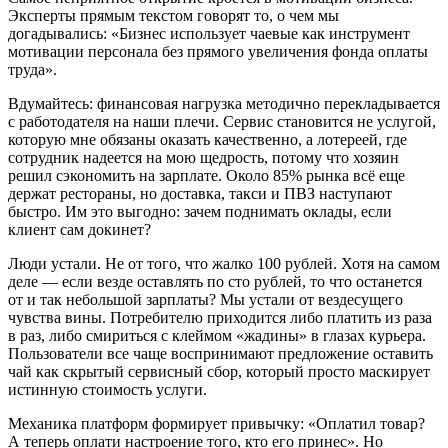
Эксперты прямым текстом говорят то, о чем мы
догадывались: «Бизнес использует чаевые как инструмент
мотивации персонала без прямого увеличения фонда оплаты
труда».
Вдумайтесь: финансовая нагрузка методично перекладывается
с работодателя на наши плечи. Сервис становится не услугой,
которую мне обязаны оказать качественно, а лотереей, где
сотрудник надеется на мою щедрость, потому что хозяин
решил сэкономить на зарплате. Около 85% рынка всё еще
держат рестораны, но доставка, такси и ПВЗ наступают
быстро. Им это выгодно: зачем поднимать оклады, если
клиент сам докинет?
Люди устали. Не от того, что жалко 100 рублей. Хотя на самом
деле — если везде оставлять по сто рублей, то что останется
от и так небольшой зарплаты? Мы устали от вездесущего
чувства вины. Потребителю приходится либо платить из раза
в раз, либо смириться с клеймом «жадины» в глазах курьера.
Пользователи все чаще воспринимают предложение оставить
чай как скрытый сервисный сбор, который просто маскирует
истинную стоимость услуги.
Механика платформ формирует привычку: «Оплатил товар?
А теперь оплати настроение того, кто его принес». Но