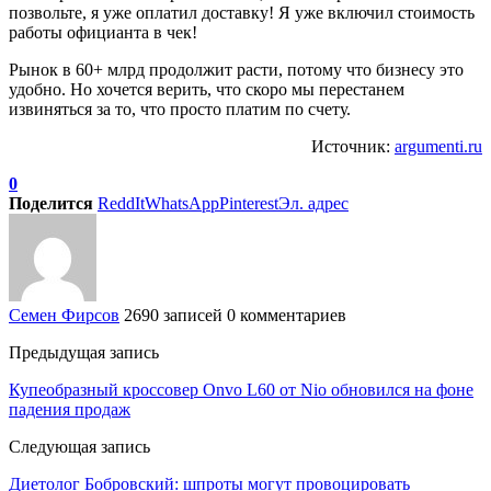
позвольте, я уже оплатил доставку! Я уже включил стоимость
работы официанта в чек!
Рынок в 60+ млрд продолжит расти, потому что бизнесу это
удобно. Но хочется верить, что скоро мы перестанем
извиняться за то, что просто платим по счету.
Источник:
argumenti.ru
0
Поделится
ReddIt
WhatsApp
Pinterest
Эл. адрес
Семен Фирсов
2690 записей
0 комментариев
Предыдущая запись
Купеобразный кроссовер Onvo L60 от Nio обновился на фоне
падения продаж
Следующая запись
Диетолог Бобровский: шпроты могут провоцировать