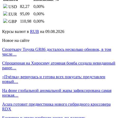
82,27
0,00
%
USD
95,09
0,00
%
EUR
110,98
0,00
%
GBP
Курсы валют в
RUB
на 09.08.2026
Новое на сайте
Спорткару Toyota GR86 досталось несколько обновок, в том
числе…
Сброшенная на Хиросиму атомная бомба создала невиданный
ранее…
«Пчёлка» вернулась и готова всех покусать: представлен
новый…
На фоне глобальной аномальной жары зафиксирована самая
низкая…
Acura готовит предвестника нового гибридного кроссовера
RDX
Бактерии и археи изобрели жизнь по-разному —