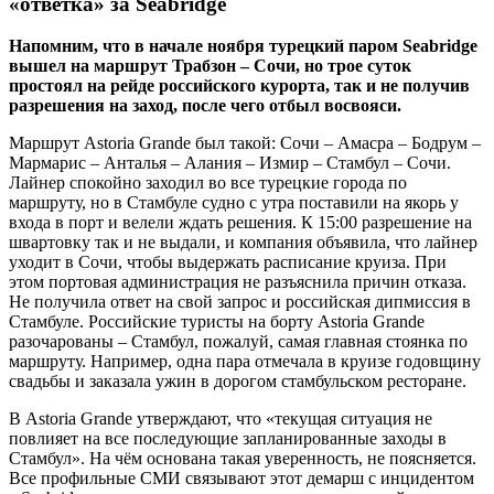
«ответка» за Seabridge
Напомним, что в начале ноября турецкий паром Seabridge
вышел на маршрут Трабзон – Сочи, но трое суток
простоял на рейде российского курорта, так и не получив
разрешения на заход, после чего отбыл восвояси.
Маршрут Astoria Grande был такой: Сочи – Амасра – Бодрум –
Мармарис – Анталья – Алания – Измир – Стамбул – Сочи.
Лайнер спокойно заходил во все турецкие города по
маршруту, но в Стамбуле судно с утра поставили на якорь у
входа в порт и велели ждать решения. К 15:00 разрешение на
швартовку так и не выдали, и компания объявила, что лайнер
уходит в Сочи, чтобы выдержать расписание круиза. При
этом портовая администрация не разъяснила причин отказа.
Не получила ответ на свой запрос и российская дипмиссия в
Стамбуле. Российские туристы на борту Astoria Grande
разочарованы – Стамбул, пожалуй, самая главная стоянка по
маршруту. Например, одна пара отмечала в круизе годовщину
свадьбы и заказала ужин в дорогом стамбульском ресторане.
В Astoria Grande утверждают, что «текущая ситуация не
повлияет на все последующие запланированные заходы в
Стамбул». На чём основана такая уверенность, не поясняется.
Все профильные СМИ связывают этот демарш с инцидентом