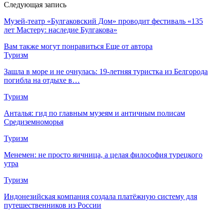
Следующая запись
Музей-театр «Булгаковский Дом» проводит фестиваль «135
лет Мастеру: наследие Булгакова»
Вам также могут понравиться
Еще от автора
Туризм
Зашла в море и не очнулась: 19-летняя туристка из Белгорода
погибла на отдыхе в…
Туризм
Анталья: гид по главным музеям и античным полисам
Средиземноморья
Туризм
Менемен: не просто яичница, а целая философия турецкого
утра
Туризм
Индонезийская компания создала платёжную систему для
путешественников из России