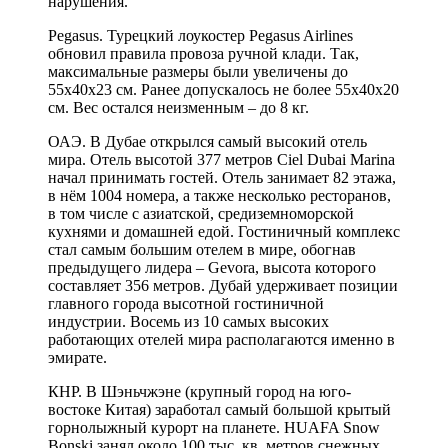
нарушения.
Pegasus. Турецкий лоукостер Pegasus Airlines
обновил правила провоза ручной клади. Так,
максимальные размеры были увеличены до
55х40х23 см. Ранее допускалось не более 55х40х20
см. Вес остался неизменным – до 8 кг.
ОАЭ. В Дубае открылся самый высокий отель
мира. Отель высотой 377 метров Ciel Dubai Marina
начал принимать гостей. Отель занимает 82 этажа,
в нём 1004 номера, а также несколько ресторанов,
в том числе с азиатской, средиземноморской
кухнями и домашней едой. Гостиничный комплекс
стал самым большим отелем в мире, обогнав
предыдущего лидера – Gevora, высота которого
составляет 356 метров. Дубай удерживает позиции
главного города высотной гостиничной
индустрии. Восемь из 10 самых высоких
работающих отелей мира располагаются именно в
эмирате.
КНР. В Шэньчжэне (крупный город на юго-
востоке Китая) заработал самый большой крытый
горнолыжный курорт на планете. HUAFA Snow
Bonski занял около 100 тыс. кв. метров снежных