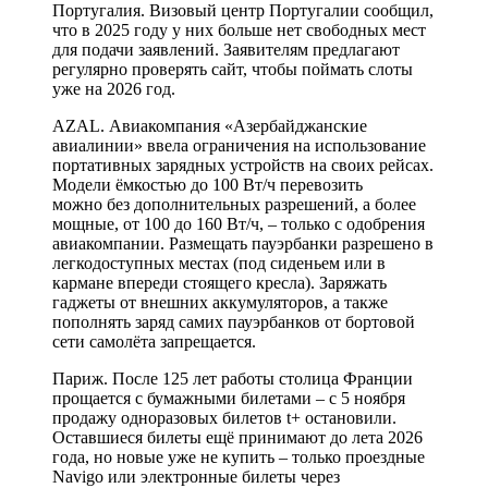
Португалия. Визовый центр Португалии сообщил,
что в 2025 году у них больше нет свободных мест
для подачи заявлений. Заявителям предлагают
регулярно проверять сайт, чтобы поймать слоты
уже на 2026 год.
AZAL. Авиакомпания «Азербайджанские
авиалинии» ввела ограничения на использование
портативных зарядных устройств на своих рейсах.
Модели ёмкостью до 100 Вт/ч перевозить
можно без дополнительных разрешений, а более
мощные, от 100 до 160 Вт/ч, – только с одобрения
авиакомпании. Размещать пауэрбанки разрешено в
легкодоступных местах (под сиденьем или в
кармане впереди стоящего кресла). Заряжать
гаджеты от внешних аккумуляторов, а также
пополнять заряд самих пауэрбанков от бортовой
сети самолёта запрещается.
Париж. После 125 лет работы столица Франции
прощается с бумажными билетами – с 5 ноября
продажу одноразовых билетов t+ остановили.
Оставшиеся билеты ещё принимают до лета 2026
года, но новые уже не купить – только проездные
Navigo или электронные билеты через