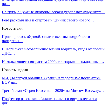
на…
Не грязь, а нужные микробы: собаки укрепляют иммунитет…
Ford раскрыл имя и стартовый ценник своего нового…
Новость дня
Притворилась мёртвой: стали известны подробности
нападения…
В Норильске несовершеннолетний водитель, уходя от погони
ДПС,…
Находка монеты возрастом 2000 лет открыла неожиданные…
Новость недели
МИД Беларуси обвинил Украину в терроризме после атаки
ВСУ на…
Третий этап «Серия Классика – 2026» на Moscow Raceway:…
Профессор рассказал о балансе пользы и вреда клетчатки
для…