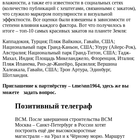
влажности, а также его известности в социальных сетях
(количество публикаций с хештегами, связанными с закатом),
что служило маркером популярности и визуальной
эффектности. Все оценки были взвешены в зависимости от
степени влияния каждого фактора. Вот что получилось в
итоге – топ-10 самых красивых закатов на планете Земля:
Каппадокия, Турция; Пляж Вайкики, Гавайи, США;
Национальный парк Гранд-Каньон, США; Улуру (Айерс-Рок),
Австралия; Национальный парк Гранд-Титон, США; Тадж-
Махал, Индия; Площадь Микеланджело, Флоренция, Италия;
Пляж Ипанема, Рио-де-Жанейро, Бразилия; Вершина
Халеакала, Гавайи, США; Трон Артура, Эдинбург,
Шотландия.
Приглашение к партнёрству – t.me/snn1964, здесь же вы
можете задать вопрос.
Позитивный телеграф
ВСМ. После завершения строительства ВСМ
Москва – Санкт-Петербург в России хотят
построить ещё две высокоскоростные
магистрали – на Урал и к Чёрному морю. Маршрут