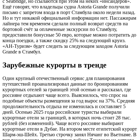
с Seabridge, но ссылаются при этом на неких «инсайдеров».
Ещё говорят, что владельцы судна Astoria Grande получили
письмо с запретом входа в порт Стамбула около недели назад.
Но и тут никакой официальной информации нет. Пассажирам
лайнера тем временем сделали полный возврат средств на
бортовой счёт за оплаченные экскурсии по Стамбулу,
предоставили бонусные 50 евро, которые можно потратить до
конца поездки, а также скидку 25% на следующий круиз.
«АН-Туризм» будет следить за следующим заходом Astoria
Grande в Стамбул.
Зарубежные курорты в тренде
Один крупный отечественный сервис для планирования
путешествий проанализировал данные по бронированиям
курортных отелей за границей этой осенью и рассказал, где
россияне отдыхают чаще всего. Выяснилось, что спрос на
подобные объекты размещения за год вырос на 37%. Средняя
продолжительность отдыха не изменилась и составляет 5
дней. Осенью 2025 года российские туристы выбирали
курортные отели за границей, в которых ночь стоит 28 тыс.
рублей (без изменений). Чаще всего россияне выбирают
курортные отели в Дубае. На втором месте египетский курорт
Шарм-эш-Шейх. Третью строчку занял Нячанг во Вьетнаме. В