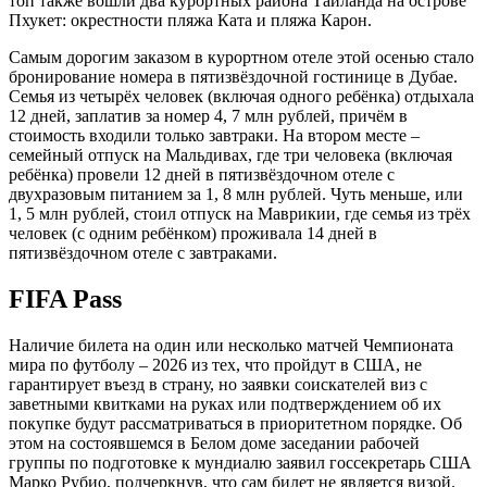
топ также вошли два курортных района Таиланда на острове
Пхукет: окрестности пляжа Ката и пляжа Карон.
Самым дорогим заказом в курортном отеле этой осенью стало
бронирование номера в пятизвёздочной гостинице в Дубае.
Семья из четырёх человек (включая одного ребёнка) отдыхала
12 дней, заплатив за номер 4, 7 млн рублей, причём в
стоимость входили только завтраки. На втором месте –
семейный отпуск на Мальдивах, где три человека (включая
ребёнка) провели 12 дней в пятизвёздочном отеле с
двухразовым питанием за 1, 8 млн рублей. Чуть меньше, или
1, 5 млн рублей, стоил отпуск на Маврикии, где семья из трёх
человек (с одним ребёнком) проживала 14 дней в
пятизвёздочном отеле с завтраками.
FIFA Pass
Наличие билета на один или несколько матчей Чемпионата
мира по футболу – 2026 из тех, что пройдут в США, не
гарантирует въезд в страну, но заявки соискателей виз с
заветными квитками на руках или подтверждением об их
покупке будут рассматриваться в приоритетном порядке. Об
этом на состоявшемся в Белом доме заседании рабочей
группы по подготовке к мундиалю заявил госсекретарь США
Марко Рубио, подчеркнув, что сам билет не является визой.