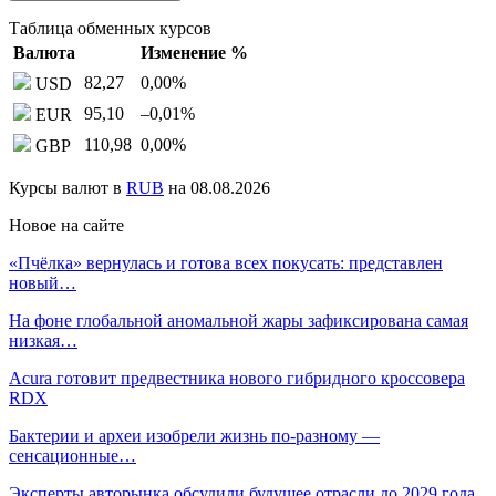
Таблица обменных курсов
Валюта
Изменение %
82,27
0,00
%
USD
95,10
–0,01
%
EUR
110,98
0,00
%
GBP
Курсы валют в
RUB
на 08.08.2026
Новое на сайте
«Пчёлка» вернулась и готова всех покусать: представлен
новый…
На фоне глобальной аномальной жары зафиксирована самая
низкая…
Acura готовит предвестника нового гибридного кроссовера
RDX
Бактерии и археи изобрели жизнь по-разному —
сенсационные…
Эксперты авторынка обсудили будущее отрасли до 2029 года