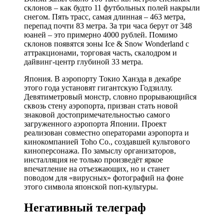
склонов – как будто 11 футбольных полей накрыли
снегом. Пять трасс, самая длинная – 463 метра,
перепад почти 83 метра. За три часа берут от 348
юаней – это примерно 4000 рублей. Помимо
склонов появятся зоны Ice & Snow Wonderland с
аттракционами, торговая часть, скалодром и
дайвинг-центр глубиной 33 метра.
Япония. В аэропорту Токио Ханэда в декабре
этого года установят гигантскую Годзиллу.
Девятиметровый монстр, словно прорывающийся
сквозь стену аэропорта, призван стать новой
знаковой достопримечательностью самого
загруженного аэропорта Японии. Проект
реализован совместно операторами аэропорта и
кинокомпанией Toho Co., создавшей культового
киноперсонажа. По замыслу организаторов,
инсталляция не только произведёт яркое
впечатление на отъезжающих, но и станет
поводом для «вирусных» фотографий на фоне
этого символа японской поп-культуры.
Негативный телеграф