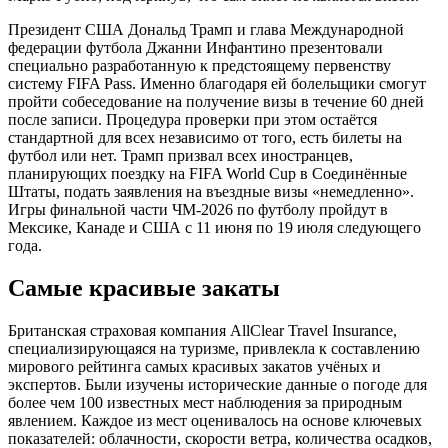
Президент США Дональд Трамп и глава Международной
федерации футбола Джанни Инфантино презентовали
специально разработанную к предстоящему первенству
систему FIFA Pass. Именно благодаря ей болельщики смогут
пройти собеседование на получение визы в течение 60 дней
после записи. Процедура проверки при этом остаётся
стандартной для всех независимо от того, есть билеты на
футбол или нет. Трамп призвал всех иностранцев,
планирующих поездку на FIFA World Cup в Соединённые
Штаты, подать заявления на въездные визы «немедленно».
Игры финальной части ЧМ-2026 по футболу пройдут в
Мексике, Канаде и США с 11 июня по 19 июля следующего
года.
Самые красивые закаты
Британская страховая компания AllClear Travel Insurance,
специализирующаяся на туризме, привлекла к составлению
мирового рейтинга самых красивых закатов учёных и
экспертов. Были изучены исторические данные о погоде для
более чем 100 известных мест наблюдения за природным
явлением. Каждое из мест оценивалось на основе ключевых
показателей: облачности, скорости ветра, количества осадков,