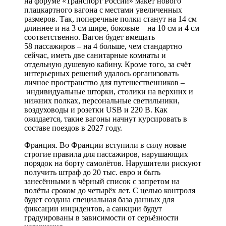
на форуме «Транспорт России» макет нового
плацкартного вагона с местами увеличенных
размеров. Так, поперечные полки станут на 14 см
длиннее и на 3 см шире, боковые – на 10 см и 4 см
соответственно. Вагон будет вмещать
58 пассажиров – на 4 больше, чем стандартно
сейчас, иметь две санитарные комнаты и
отдельную душевую кабину. Кроме того, за счёт
интерьерных решений удалось организовать
личное пространство для путешественников –
индивидуальные шторки, столики на верхних и
нижних полках, персональные светильники,
воздуховоды и розетки USB и 220 В. Как
ожидается, такие вагоны начнут курсировать в
составе поездов в 2027 году.
Франция. Во Франции вступили в силу новые
строгие правила для пассажиров, нарушающих
порядок на борту самолётов. Нарушители рискуют
получить штраф до 20 тыс. евро и быть
занесёнными в чёрный список с запретом на
полёты сроком до четырёх лет. С целью контроля
будет создана специальная база данных для
фиксации инцидентов, а санкции будут
градуированы в зависимости от серьёзности