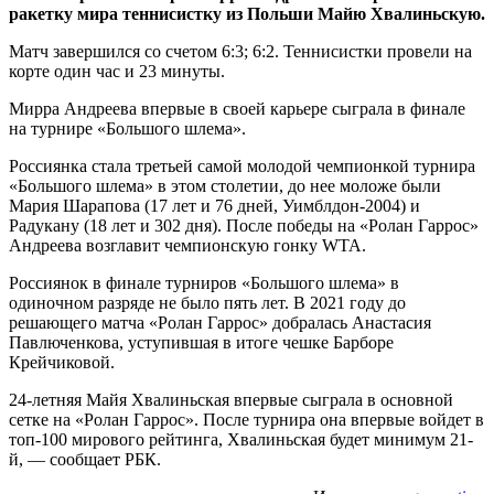
ракетку мира теннисистку из Польши Майю Хвалиньскую.
Матч завершился со счетом 6:3; 6:2. Теннисистки провели на
корте один час и 23 минуты.
Мирра Андреева впервые в своей карьере сыграла в финале
на турнире «Большого шлема».
Россиянка стала третьей самой молодой чемпионкой турнира
«Большого шлема» в этом столетии, до нее моложе были
Мария Шарапова (17 лет и 76 дней, Уимблдон-2004) и
Радукану (18 лет и 302 дня). После победы на «Ролан Гаррос»
Андреева возглавит чемпионскую гонку WTA.
Россиянок в финале турниров «Большого шлема» в
одиночном разряде не было пять лет. В 2021 году до
решающего матча «Ролан Гаррос» добралась Анастасия
Павлюченкова, уступившая в итоге чешке Барборе
Крейчиковой.
24-летняя Майя Хвалиньская впервые сыграла в основной
сетке на «Ролан Гаррос». После турнира она впервые войдет в
топ-100 мирового рейтинга, Хвалиньская будет минимум 21-
й, — сообщает РБК.