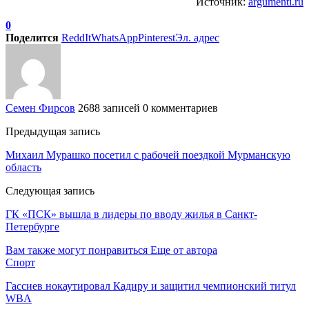
Источник:
argumenti.ru
0
Поделится
ReddIt
WhatsApp
Pinterest
Эл. адрес
Семен Фирсов
2688 записей
0 комментариев
Предыдущая запись
Михаил Мурашко посетил с рабочей поездкой Мурманскую
область
Следующая запись
ГК «ПСК» вышла в лидеры по вводу жилья в Санкт-
Петербурге
Вам также могут понравиться
Еще от автора
Спорт
Гассиев нокаутировал Кадиру и защитил чемпионский титул
WBA