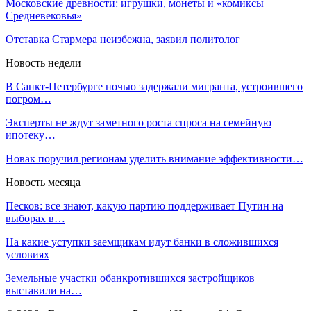
Московские древности: игрушки, монеты и «комиксы
Средневековья»
Отставка Стармера неизбежна, заявил политолог
Новость недели
В Санкт-Петербурге ночью задержали мигранта, устроившего
погром…
Эксперты не ждут заметного роста спроса на семейную
ипотеку…
Новак поручил регионам уделить внимание эффективности…
Новость месяца
Песков: все знают, какую партию поддерживает Путин на
выборах в…
На какие уступки заемщикам идут банки в сложившихся
условиях
Земельные участки обанкротившихся застройщиков
выставили на…