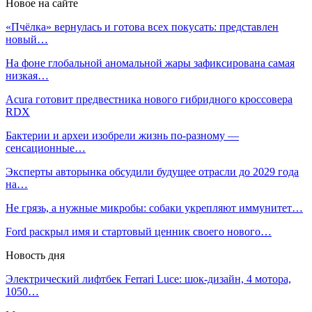
Новое на сайте
«Пчёлка» вернулась и готова всех покусать: представлен
новый…
На фоне глобальной аномальной жары зафиксирована самая
низкая…
Acura готовит предвестника нового гибридного кроссовера
RDX
Бактерии и археи изобрели жизнь по-разному —
сенсационные…
Эксперты авторынка обсудили будущее отрасли до 2029 года
на…
Не грязь, а нужные микробы: собаки укрепляют иммунитет…
Ford раскрыл имя и стартовый ценник своего нового…
Новость дня
Электрический лифтбек Ferrari Luce: шок-дизайн, 4 мотора,
1050…