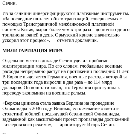
Сечин.
Из-за санкций диверсифицируются платежные инструменты.
«За последние пять лет объем транзакций, совершаемых с
помощью Трансграничной межбанковской платежной
системы Китая, вырос более чем в три раза – до почти одного
триллиона юаней в день. Ормузский кризис значительно
ускорил этот процесс», — отметил докладчик.
МИЛИТАРИЗАЦИЯ МИРА
Отдельное место в докладе Сечин уделил проблеме
милитаризации мира. По его словам, глобальные военные
расходы непрерывно растут на протяжении последних 11 лет.
В Европе выделяется Германия, военные расходы которой за
три последних года выросли в два раза – до 114 млрд
долларов. Он констатировал, что Германия приступила к
переводу экономики на военные рельсы.
«Верхом цинизма стала заявка Берлина на проведение
Олимпиады в 2036 году. Видимо, есть желание отметить
столетний юбилей предыдущей берлинской Олимпиады,
задуманной как масштабный проект пропаганды достижений
гитлеровского режима», — иронизирует Игорь Сечин.