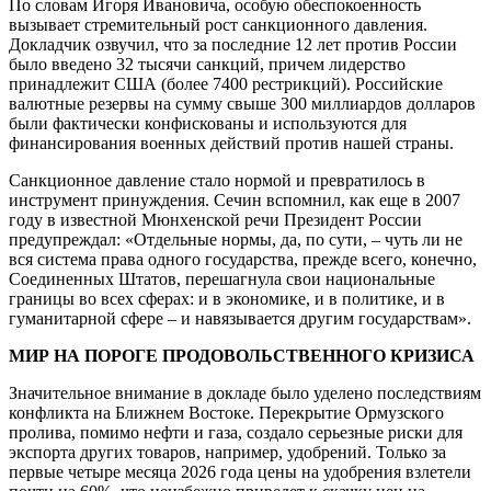
По словам Игоря Ивановича, особую обеспокоенность
вызывает стремительный рост санкционного давления.
Докладчик озвучил, что за последние 12 лет против России
было введено 32 тысячи санкций, причем лидерство
принадлежит США (более 7400 рестрикций). Российские
валютные резервы на сумму свыше 300 миллиардов долларов
были фактически конфискованы и используются для
финансирования военных действий против нашей страны.
Санкционное давление стало нормой и превратилось в
инструмент принуждения. Сечин вспомнил, как еще в 2007
году в известной Мюнхенской речи Президент России
предупреждал: «Отдельные нормы, да, по сути, – чуть ли не
вся система права одного государства, прежде всего, конечно,
Соединенных Штатов, перешагнула свои национальные
границы во всех сферах: и в экономике, и в политике, и в
гуманитарной сфере – и навязывается другим государствам».
МИР НА ПОРОГЕ ПРОДОВОЛЬСТВЕННОГО КРИЗИСА
Значительное внимание в докладе было уделено последствиям
конфликта на Ближнем Востоке. Перекрытие Ормузского
пролива, помимо нефти и газа, создало серьезные риски для
экспорта других товаров, например, удобрений. Только за
первые четыре месяца 2026 года цены на удобрения взлетели