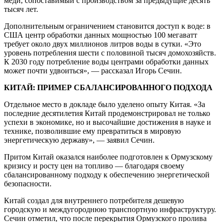
меди, сопоставимый с производством за предыдущие десять
тысяч лет.
Дополнительным ограничением становится доступ к воде: в
США центр обработки данных мощностью 100 мегаватт
требует около двух миллионов литров воды в сутки. «Это
уровень потребления шести с половиной тысяч домохозяйств.
К 2030 году потребление воды центрами обработки данных
может почти удвоиться», — рассказал Игорь Сечин.
КИТАЙ: ПРИМЕР СБАЛАНСИРОВАННОГО ПОДХОДА
Отдельное место в докладе было уделено опыту Китая. «За
последние десятилетия Китай продемонстрировал не только
успехи в экономике, но и высочайшие достижения в науке и
технике, позволившие ему превратиться в мировую
энергетическую державу», — заявил Сечин.
Притом Китай оказался наиболее подготовлен к Ормузскому
кризису и росту цен на топливо — благодаря своему
сбалансированному подходу к обеспечению энергетической
безопасности.
Китай создал для внутреннего потребителя дешевую
городскую и междугороднюю транспортную инфраструктуру.
Сечин отметил, что после перекрытия Ормузского пролива