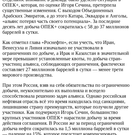
ОПЕК+, которая, по оценке Игоря Сечина, претерпела
существенные изменения. С выходом Объединенных
Арабских Эмиратов, а до этого Катара, Эквадора и Анголы,
«альянс потерял часть своего потенциала». За последние
десять лет добыча ОПЕК+ сократилась с 58 до 37 миллионов
баррелей в сутки.
Как отметил глава «Роснефти», если учесть, что Иран,
Венесуэла и Ливия изначально не участвовали в
ограничениях по добыче, а Ирак и Казахстан в значительной
мере превышают установленные квоты, то добыча стран-
участниц альянса, соблюдающих ограничения, фактически
составляет 27 миллионов баррелей в сутки — менее трети
мирового производства.
При этом Россия, взяв на себя обязательства по ограничению
добычи, неукоснительно их выполняла и всецело
способствовала решению задач альянса. Однако российская
нефтяная отрасль всё это время находилась под санкциями,
лишившими страну преимуществ, которые получили другие
участники. Как подчеркнул Игорь Сечин, большинство
крупных участников ОПЕК+ нарастили добычу за время
действия соглашения. В России же за период ограничений
добыча нефти сократилась на 1,5 миллиона баррелей в сутки
— падение на 15%, которое предстоит компенсировать