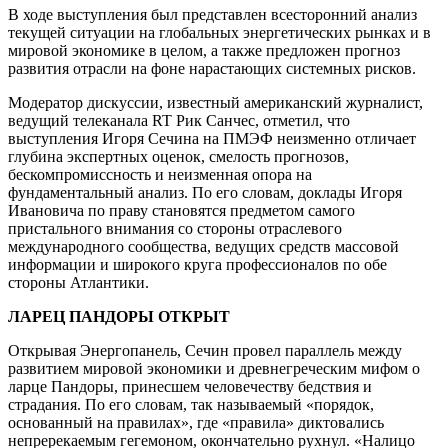
В ходе выступления был представлен всесторонний анализ
текущей ситуации на глобальных энергетических рынках и в
мировой экономике в целом, а также предложен прогноз
развития отрасли на фоне нарастающих системных рисков.
Модератор дискуссии, известный американский журналист,
ведущий телеканала RT Рик Санчес, отметил, что
выступления Игоря Сечина на ПМЭФ неизменно отличает
глубина экспертных оценок, смелость прогнозов,
бескомпромиссность и неизменная опора на
фундаментальный анализ. По его словам, доклады Игоря
Ивановича по праву становятся предметом самого
пристального внимания со стороны отраслевого
международного сообщества, ведущих средств массовой
информации и широкого круга профессионалов по обе
стороны Атлантики.
ЛАРЕЦ ПАНДОРЫ ОТКРЫТ
Открывая Энергопанель, Сечин провел параллель между
развитием мировой экономики и древнегреческим мифом о
ларце Пандоры, принесшем человечеству бедствия и
страдания. По его словам, так называемый «порядок,
основанный на правилах», где «правила» диктовались
непререкаемым гегемоном, окончательно рухнул. «Налицо