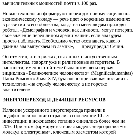
вычислительных мощностей почти в 100 раз.
Новые технологии формируют переход к новому социально-
экономическому укладу — речь идет о коренных изменениях
в развитии всего общества, когда на смену людям приходят
роботы. «Демография и человек, как личность, могут потерять
свое значение перед лицом армии машин, если мы будем
просто наблюдать. Необходимо четко осознавать, какого
джинна мы выпускаем из лампы», — предупредил Сечин.
Он отметил, что о рисках, связанных с искусственным
интеллектом, говорят уже и религиозные авторитеты. В
частности, именно этой теме была посвящена первая
энциклика «Великолепное человечество» (Magnificahumanitas)
Папы Римского Льва XIV, буквально призвавшая поставить
технологии «на службу человечеству, а не горстке
властителей».
ЭНЕРГОПЕРЕХОД И ДЕФИЦИТ РЕСУРСОВ
Иллюзии ускоренного энергоперехода привели к
недофинансированию отрасли: за последние 10 лет
инвестиции в ископаемое топливо снизились более чем на
20%. При этом формируется новая модель энергорынка «от
молекул к электронам», ключевым элементом которой