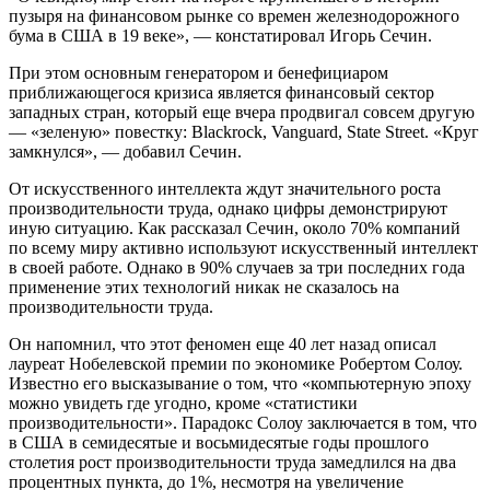
пузыря на финансовом рынке со времен железнодорожного
бума в США в 19 веке», — констатировал Игорь Сечин.
При этом основным генератором и бенефициаром
приближающегося кризиса является финансовый сектор
западных стран, который еще вчера продвигал совсем другую
— «зеленую» повестку: Blackrock, Vanguard, State Street. «Круг
замкнулся», — добавил Сечин.
От искусственного интеллекта ждут значительного роста
производительности труда, однако цифры демонстрируют
иную ситуацию. Как рассказал Сечин, около 70% компаний
по всему миру активно используют искусственный интеллект
в своей работе. Однако в 90% случаев за три последних года
применение этих технологий никак не сказалось на
производительности труда.
Он напомнил, что этот феномен еще 40 лет назад описал
лауреат Нобелевской премии по экономике Робертом Солоу.
Известно его высказывание о том, что «компьютерную эпоху
можно увидеть где угодно, кроме «статистики
производительности». Парадокс Солоу заключается в том, что
в США в семидесятые и восьмидесятые годы прошлого
столетия рост производительности труда замедлился на два
процентных пункта, до 1%, несмотря на увеличение