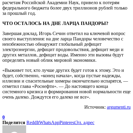
расчетам Российской Академии Наук, привело к потерям
федерального бюджета более двух триллионов рублей только
за прошлый год.
ЧТО ОСТАЛОСЬ НА ДНЕ ЛАРЦА ПАНДОРЫ?
Завершая доклад, Игорь Сечин ответил на ключевой вопрос
своего выступления: на дне ларца Пандоры человечество с
неизбежностью обнаружит глобальный дефицит
электроэнергии, дефицит продовольствия, дефицит меди и
других металлов, дефицит воды. Именно эти вызовы будут
определять новый облик мировой экономики.
«Выживет тот, кто лучше других будет готов к этому. Это и
будет, собственно, «конец начала», когда пустые надежды,
иллюзии и спасительные химеры окончательно испарятся, —
отметил глава «Роснефти». — До настоящего конца
системного кризиса и формирования новой нормальности еще
очень далеко. Дождутся его далеко не все».
Источник:
argumenti.ru
0
Поделится
ReddIt
WhatsApp
Pinterest
Эл. адрес