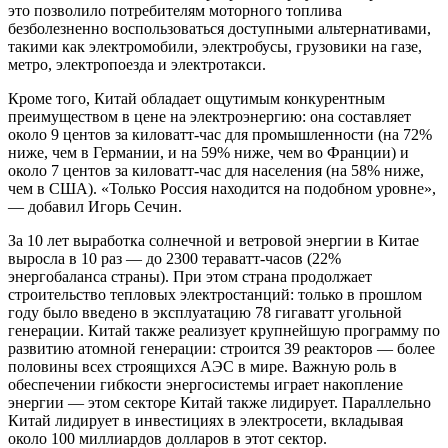
это позволило потребителям моторного топлива
безболезненно воспользоваться доступными альтернативами,
такими как электромобили, электробусы, грузовики на газе,
метро, электропоезда и электротакси.
Кроме того, Китай обладает ощутимым конкурентным
преимуществом в цене на электроэнергию: она составляет
около 9 центов за киловатт-час для промышленности (на 72%
ниже, чем в Германии, и на 59% ниже, чем во Франции) и
около 7 центов за киловатт-час для населения (на 58% ниже,
чем в США). «Только Россия находится на подобном уровне»,
— добавил Игорь Сечин.
За 10 лет выработка солнечной и ветровой энергии в Китае
выросла в 10 раз — до 2300 тераватт-часов (22%
энергобаланса страны). При этом страна продолжает
строительство тепловых электростанций: только в прошлом
году было введено в эксплуатацию 78 гигаватт угольной
генерации. Китай также реализует крупнейшую программу по
развитию атомной генерации: строится 39 реакторов — более
половины всех строящихся АЭС в мире. Важную роль в
обеспечении гибкости энергосистемы играет накопление
энергии — этом секторе Китай также лидирует. Параллельно
Китай лидирует в инвестициях в электросети, вкладывая
около 100 миллиардов долларов в этот сектор.