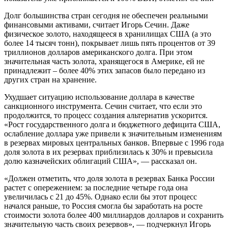
Долг большинства стран сегодня не обеспечен реальными
финансовыми активами, считает Игорь Сечин. Даже
физическое золото, находящееся в хранилищах США (а это
более 14 тысяч тонн), покрывает лишь пять процентов от 39
триллионов долларов американского долга. При этом
значительная часть золота, хранящегося в Америке, ей не
принадлежит – более 40% этих запасов было передано из
других стран на хранение.
Ухудшает ситуацию использование доллара в качестве
санкционного инструмента. Сечин считает, что если это
продолжится, то процесс создания альтернатив ускорится.
«Рост государственного долга и бюджетного дефицита США,
ослабление доллара уже привели к значительным изменениям
в резервах мировых центральных банков. Впервые с 1996 года
доля золота в их резервах приблизилась к 30% и превысила
долю казначейских облигаций США», — рассказал он.
«Должен отметить, что доля золота в резервах Банка России
растет с опережением: за последние четыре года она
увеличилась с 21 до 45%. Однако если бы этот процесс
начался раньше, то Россия смогла бы заработать на росте
стоимости золота более 400 миллиардов долларов и сохранить
значительную часть своих резервов», — подчеркнул Игорь