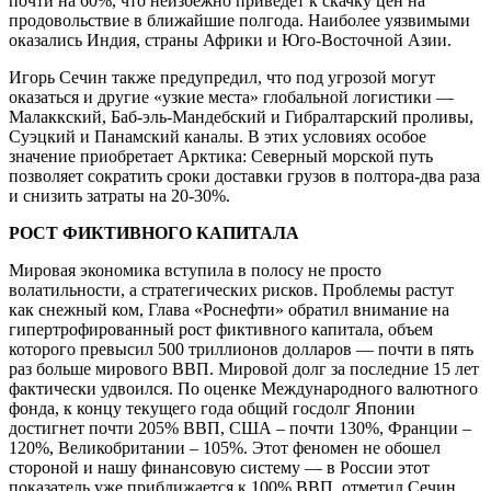
почти на 60%, что неизбежно приведет к скачку цен на
продовольствие в ближайшие полгода. Наиболее уязвимыми
оказались Индия, страны Африки и Юго-Восточной Азии.
Игорь Сечин также предупредил, что под угрозой могут
оказаться и другие «узкие места» глобальной логистики —
Малаккский, Баб-эль-Мандебский и Гибралтарский проливы,
Суэцкий и Панамский каналы. В этих условиях особое
значение приобретает Арктика: Северный морской путь
позволяет сократить сроки доставки грузов в полтора-два раза
и снизить затраты на 20-30%.
РОСТ ФИКТИВНОГО КАПИТАЛА
Мировая экономика вступила в полосу не просто
волатильности, а стратегических рисков. Проблемы растут
как снежный ком, Глава «Роснефти» обратил внимание на
гипертрофированный рост фиктивного капитала, объем
которого превысил 500 триллионов долларов — почти в пять
раз больше мирового ВВП. Мировой долг за последние 15 лет
фактически удвоился. По оценке Международного валютного
фонда, к концу текущего года общий госдолг Японии
достигнет почти 205% ВВП, США – почти 130%, Франции –
120%, Великобритании – 105%. Этот феномен не обошел
стороной и нашу финансовую систему — в России этот
показатель уже приближается к 100% ВВП, отметил Сечин.