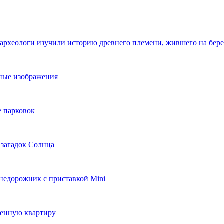
 археологи изучили историю древнего племени, жившего на бер
ьные изображения
е парковок
 загадок Солнца
внедорожник с приставкой Mini
ленную квартиру