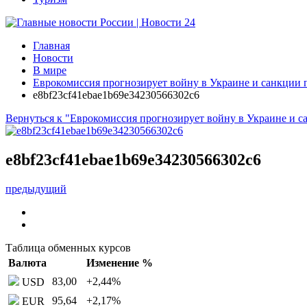
Главная
Новости
В мире
Еврокомиссия прогнозирует войну в Украине и санкции п
e8bf23cf41ebae1b69e34230566302c6
Вернуться к "Еврокомиссия прогнозирует войну в Украине и с
e8bf23cf41ebae1b69e34230566302c6
предыдущий
Таблица обменных курсов
Валюта
Изменение %
83,00
+2,44
%
USD
95,64
+2,17
%
EUR