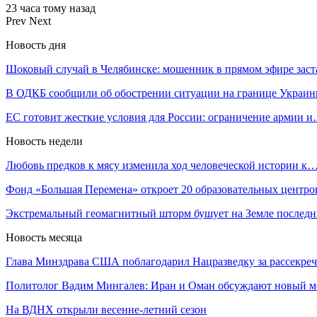
23 часа тому назад
Prev
Next
Новость дня
Шоковый случай в Челябинске: мошенник в прямом эфире зас
В ОДКБ сообщили об обострении ситуации на границе Украи
ЕС готовит жесткие условия для России: ограничение армии 
Новость недели
Любовь предков к мясу изменила ход человеческой истории к
Фонд «Большая Перемена» откроет 20 образовательных центр
Экстремальный геомагнитный шторм бушует на Земле послед
Новость месяца
Глава Минздрава США поблагодарил Нацразведку за рассекр
Политолог Вадим Мингалев: Иран и Оман обсуждают новый 
На ВДНХ открыли весенне-летний сезон