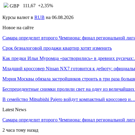
111,67
+2,35
%
GBP
Курсы валют в
RUB
на 06.08.2026
Новое на сайте
Самара определит второго Чемпиона: финал региональной ли
Срок безналоговой продажи квартир хотят изменить
Как предки Ильи Муромца «растворились» в древних русичах
Младший кроссовер Nissan NX7 готовится к дебюту: официал
Мэрия Москвы обязала застройщиков строить в три раза боль
Беспрецедентные снимки пролили свет на одну из величайши
В семейство Mitsubishi Pajero войдут компактный кроссовер и
Latest News
Самара определит второго Чемпиона: финал региональной ли
2 часа тому назад