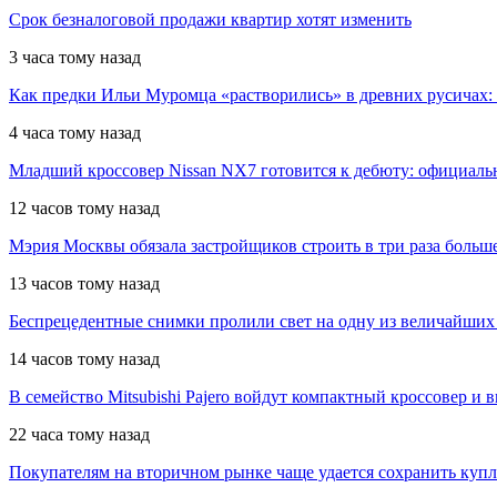
Срок безналоговой продажи квартир хотят изменить
3 часа тому назад
Как предки Ильи Муромца «растворились» в древних русичах:
4 часа тому назад
Младший кроссовер Nissan NX7 готовится к дебюту: официал
12 часов тому назад
Мэрия Москвы обязала застройщиков строить в три раза больш
13 часов тому назад
Беспрецедентные снимки пролили свет на одну из величайших
14 часов тому назад
В семейство Mitsubishi Pajero войдут компактный кроссовер и 
22 часа тому назад
Покупателям на вторичном рынке чаще удается сохранить куп