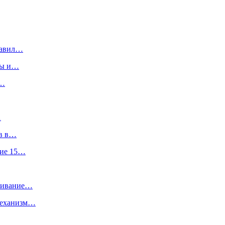
тавил…
ны и…
и…
…
ов в…
ние 15…
ечивание…
механизм…