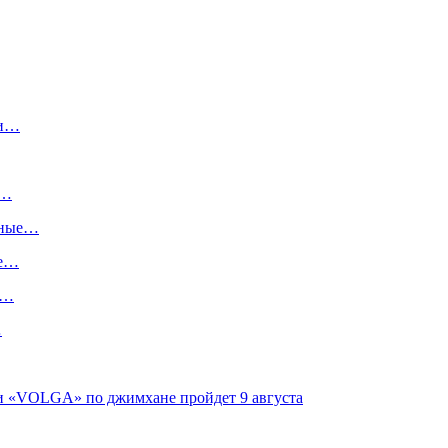
ги…
:…
ьные…
ше…
х…
…
ги «VOLGA» по джимхане пройдет 9 августа