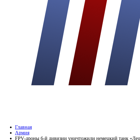
Главная
Армия
FPV-дроны 6-й дивизии уничтожили немецкий танк «Лео