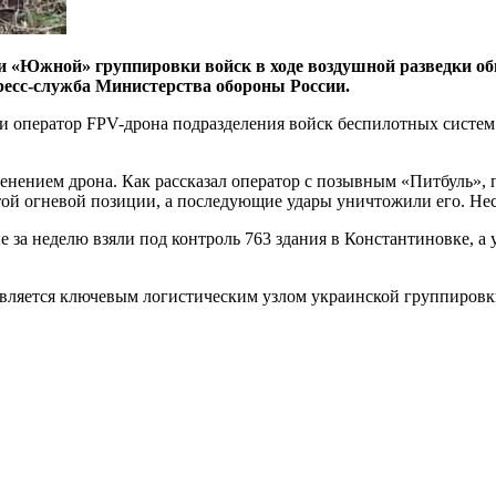
ии «Южной» группировки войск в ходе воздушной разведки 
ресс-служба Министерства обороны России.
ки оператор FPV-дрона подразделения войск беспилотных систе
менением дрона. Как рассказал оператор с позывным «Питбуль»
той огневой позиции, а последующие удары уничтожили его. Н
за неделю взяли под контроль 763 здания в Константиновке, а 
является ключевым логистическим узлом украинской группировк