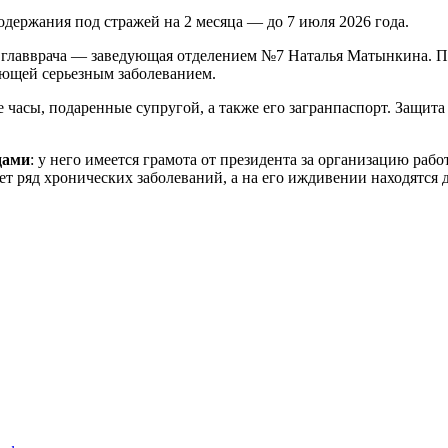
держания под стражей на 2 месяца — до 7 июля 2026 года.
ца главврача — заведующая отделением №7 Наталья Матынкина.
ающей серьезным заболеванием.
асы, подаренные супругой, а также его загранпаспорт. Защита 
дами
: у него имеется грамота от президента за организацию ра
т ряд хронических заболеваний, а на его иждивении находятся д