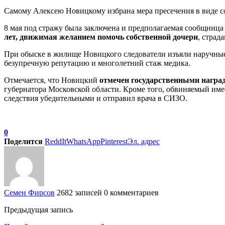
Самому Алексею Новицкому избрана мера пресечения в виде со
8 мая под стражу была заключена и предполагаемая сообщни
лет, движимая желанием помочь собственной дочери
, страд
При обыске в жилище Новицкого следователи изъяли наручные ч
безупречную репутацию и многолетний стаж медика.
Отмечается, что Новицкий
отмечен государственными награ
губернатора Московской области. Кроме того, обвиняемый имее
следствия убедительными и отправил врача в СИЗО.
0
Поделится
ReddIt
WhatsApp
Pinterest
Эл. адрес
Семен Фирсов
2682 записей
0 комментариев
Предыдущая запись