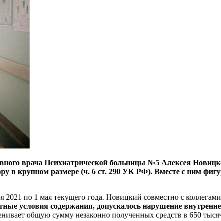
авного врача Психиатрической больницы №5 Алексея Новицко
ру в крупном размере (ч. 6 ст. 290 УК РФ). Вместе с ним ф
бря 2021 по 1 мая текущего года. Новицкий совместно с коллегам
отные условия содержания, допускалось нарушение внутреннег
енивает общую сумму незаконно полученных средств в 650 тыся