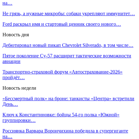
на…
Не грязь, а нужные микробы: собаки укрепляют иммунитет…
Ford раскрыл имя и стартовый ценник своего нового…
Новость дня
Дебютировал новый пикап Chevrolet Silverado, в том числе…
Пятое поколение Су-57 расширит тактические возможности
авиации
Транспортно-страховой форум «Автострахование-2026»
пройдёт…
Новость недели
«Бессмертный полк» на броне: танкисты «Центра» встретили
День…
Ключ к Константиновке: бойцы 54-го полка «Южной»
группировки…
Россиянка Варвара Ворончихина победила в супергиганте
на…