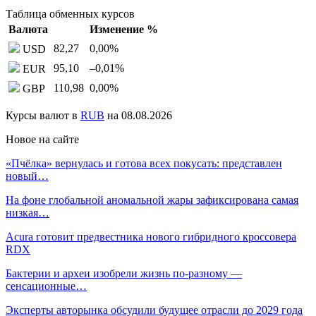
Таблица обменных курсов
Валюта
Изменение %
82,27
0,00
%
USD
95,10
–0,01
%
EUR
110,98
0,00
%
GBP
Курсы валют в
RUB
на 08.08.2026
Новое на сайте
«Пчёлка» вернулась и готова всех покусать: представлен
новый…
На фоне глобальной аномальной жары зафиксирована самая
низкая…
Acura готовит предвестника нового гибридного кроссовера
RDX
Бактерии и археи изобрели жизнь по-разному —
сенсационные…
Эксперты авторынка обсудили будущее отрасли до 2029 года