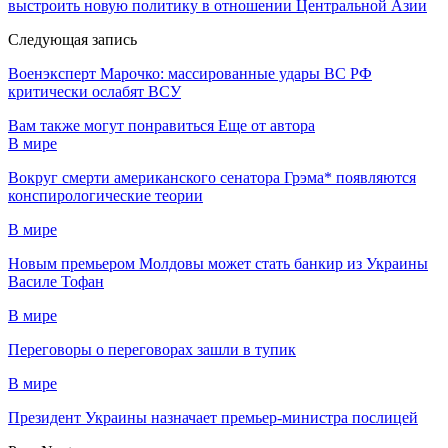
выстроить новую политику в отношении Центральной Азии
Следующая запись
Военэксперт Марочко: массированные удары ВС РФ
критически ослабят ВСУ
Вам также могут понравиться
Еще от автора
В мире
Вокруг смерти американского сенатора Грэма* появляются
конспирологические теории
В мире
Новым премьером Молдовы может стать банкир из Украины
Василе Тофан
В мире
Переговоры о переговорах зашли в тупик
В мире
Президент Украины назначает премьер-министра послицей