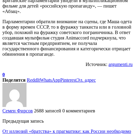
Британские парламентарии увидели в мультипликационном
фильме для детей «российскую пропаганду», — пишет
«Абзац».
Парламентарии обратили внимание на сцены, где Маша одета
в форму времен СССР, то в фуражку танкиста или в головной
убор, похожий на фуражку советского пограничника. В ответ
создавшая мультфильм студия Animaccord подчеркнула, что
является частным предприятием, не получала
государственного финансирования и категорически отрицает
обвинения в пропаганде.
Источник:
argumenti.ru
0
Поделится
ReddIt
WhatsApp
Pinterest
Эл. адрес
Семен Фирсов
2688 записей
0 комментариев
Предыдущая запись
От иллюзий «братства» к прагматике: как России необходимо