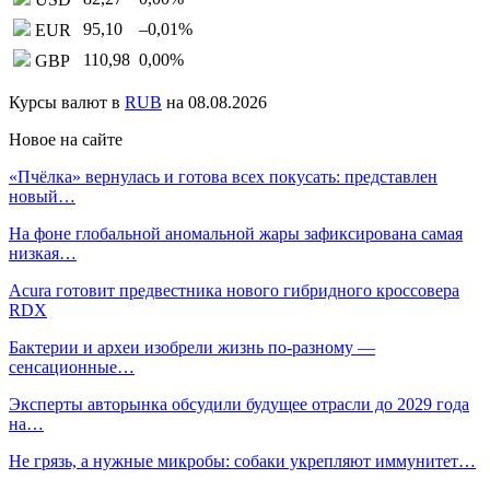
95,10
–0,01
%
EUR
110,98
0,00
%
GBP
Курсы валют в
RUB
на 08.08.2026
Новое на сайте
«Пчёлка» вернулась и готова всех покусать: представлен
новый…
На фоне глобальной аномальной жары зафиксирована самая
низкая…
Acura готовит предвестника нового гибридного кроссовера
RDX
Бактерии и археи изобрели жизнь по-разному —
сенсационные…
Эксперты авторынка обсудили будущее отрасли до 2029 года
на…
Не грязь, а нужные микробы: собаки укрепляют иммунитет…