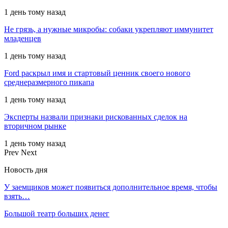
1 день тому назад
Не грязь, а нужные микробы: собаки укрепляют иммунитет
младенцев
1 день тому назад
Ford раскрыл имя и стартовый ценник своего нового
среднеразмерного пикапа
1 день тому назад
Эксперты назвали признаки рискованных сделок на
вторичном рынке
1 день тому назад
Prev
Next
Новость дня
У заемщиков может появиться дополнительное время, чтобы
взять…
Большой театр больших денег