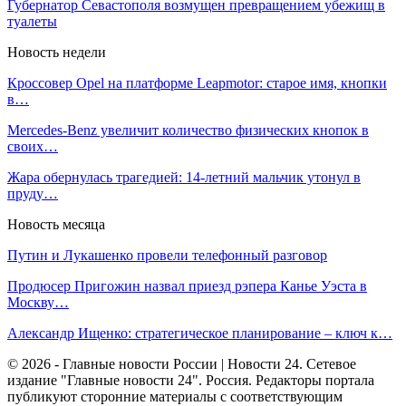
Губернатор Севастополя возмущен превращением убежищ в
туалеты
Новость недели
Кроссовер Opel на платформе Leapmotor: старое имя, кнопки
в…
Mercedes-Benz увеличит количество физических кнопок в
своих…
Жара обернулась трагедией: 14-летний мальчик утонул в
пруду…
Новость месяца
Путин и Лукашенко провели телефонный разговор
Продюсер Пригожин назвал приезд рэпера Канье Уэста в
Москву…
Александр Ищенко: стратегическое планирование – ключ к…
© 2026 - Главные новости России | Новости 24. Сетевое
издание "Главные новости 24". Россия. Редакторы портала
публикуют сторонние материалы с соответствующим