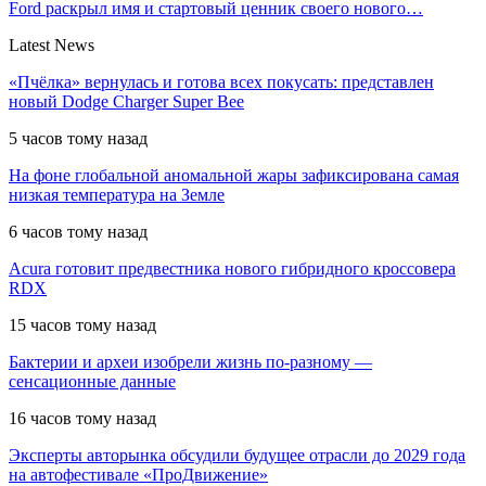
Ford раскрыл имя и стартовый ценник своего нового…
Latest News
«Пчёлка» вернулась и готова всех покусать: представлен
новый Dodge Charger Super Bee
5 часов тому назад
На фоне глобальной аномальной жары зафиксирована самая
низкая температура на Земле
6 часов тому назад
Acura готовит предвестника нового гибридного кроссовера
RDX
15 часов тому назад
Бактерии и археи изобрели жизнь по-разному —
сенсационные данные
16 часов тому назад
Эксперты авторынка обсудили будущее отрасли до 2029 года
на автофестивале «ПроДвижение»