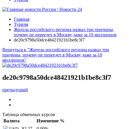
Главная
Туризм
Житель российского региона назвал три причины,
почему не переедет в Москву даже за 10 миллионов
de20c9798a50dce48421921b1be8c3f7
Вернуться к "Житель российского региона назвал три
причины, почему не переедет в Москву даже за 10
миллионов"
de20c9798a50dce48421921b1be8c3f7
предыдущий
Таблица обменных курсов
Валюта
Изменение %
82,27
0,00
%
USD