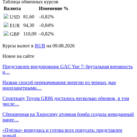
Таблица обменных курсов
Валюта
Изменение %
81,60
–0,82
%
USD
94,30
–0,84
%
EUR
110,09
–0,82
%
GBP
Курсы валют в
RUB
на 09.08.2026
Новое на сайте
Представлен внедорожник GAC Yue 7: брутальная внешность
и…
Назван способ перекачивания энергии из черных дыр
инопланетными…
Спорткару Toyota GR86 досталось несколько обновок, в том
числе…
Сброшенная на Хиросиму атомная бомба создала невиданный
ранее…
«Пчёлка» вернулась и готова всех покусать: представлен
новый…