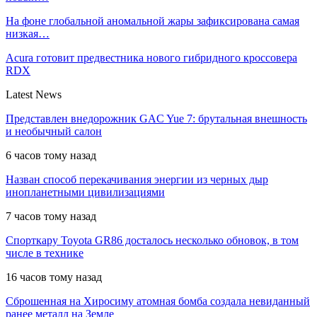
На фоне глобальной аномальной жары зафиксирована самая
низкая…
Acura готовит предвестника нового гибридного кроссовера
RDX
Latest News
Представлен внедорожник GAC Yue 7: брутальная внешность
и необычный салон
6 часов тому назад
Назван способ перекачивания энергии из черных дыр
инопланетными цивилизациями
7 часов тому назад
Спорткару Toyota GR86 досталось несколько обновок, в том
числе в технике
16 часов тому назад
Сброшенная на Хиросиму атомная бомба создала невиданный
ранее металл на Земле