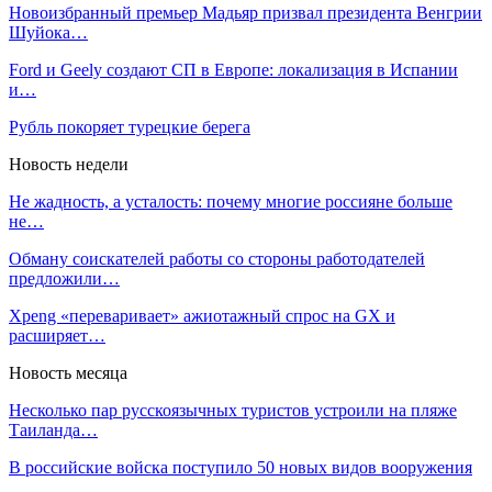
Новоизбранный премьер Мадьяр призвал президента Венгрии
Шуйока…
Ford и Geely создают СП в Европе: локализация в Испании
и…
Рубль покоряет турецкие берега
Новость недели
Не жадность, а усталость: почему многие россияне больше
не…
Обману соискателей работы со стороны работодателей
предложили…
Xpeng «переваривает» ажиотажный спрос на GX и
расширяет…
Новость месяца
Несколько пар русскоязычных туристов устроили на пляже
Таиланда…
В российские войска поступило 50 новых видов вооружения