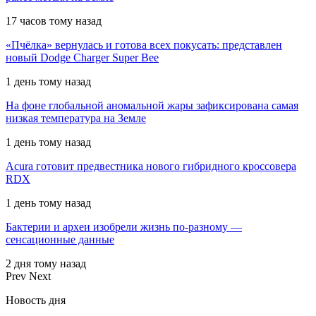
17 часов тому назад
«Пчёлка» вернулась и готова всех покусать: представлен
новый Dodge Charger Super Bee
1 день тому назад
На фоне глобальной аномальной жары зафиксирована самая
низкая температура на Земле
1 день тому назад
Acura готовит предвестника нового гибридного кроссовера
RDX
1 день тому назад
Бактерии и археи изобрели жизнь по-разному —
сенсационные данные
2 дня тому назад
Prev
Next
Новость дня