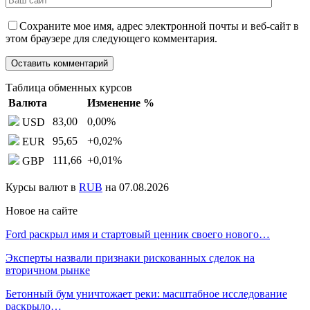
Сохраните мое имя, адрес электронной почты и веб-сайт в
этом браузере для следующего комментария.
Таблица обменных курсов
Валюта
Изменение %
83,00
0,00
%
USD
95,65
+0,02
%
EUR
111,66
+0,01
%
GBP
Курсы валют в
RUB
на 07.08.2026
Новое на сайте
Ford раскрыл имя и стартовый ценник своего нового…
Эксперты назвали признаки рискованных сделок на
вторичном рынке
Бетонный бум уничтожает реки: масштабное исследование
раскрыло…