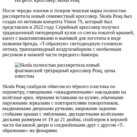
На фото: кроссовер Skoda Peaq
После череды эскизов и тизеров чешская марка полностью
рассекретила новый семиместный кроссовер. Skoda Peaq был
создан по мотивам концепта Vision 7S, который был
представлен в 2022 году. Серийный кроссовер получил
традиционный пятидверный кузов со слегка покатой крышей,
капот с выштамповками и выемкой для логотипа в виде
названия бренда, «T-образную» светодиодную головную
оптику, трапециевидный воздухозаборник с необычным
рисунком в нижней части переднего бампера.
Skoda Peaq снабдили обвесом из чёрного пластика по
периметру, глянцевыми «оквадраченными» накладками на
колёсные арки, чёрными вставками на кузове, обычными
наружными зеркалами с повторителями поворотников,
выдвижными дверными ручками, широкими задними
стойками крыши с эмблемами, двухцветными колёсными
дисками размером от 19 до 21 дюйма, спойлером в верхней
части багажной двери и соединёнными друг с другом «T-
образными» же фонарями.