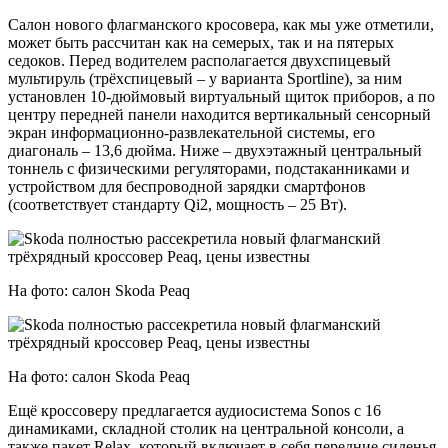
Салон нового флагманского кросовера, как мы уже отметили,
может быть рассчитан как на семерых, так и на пятерых
седоков. Перед водителем располагается двухспицевый
мультируль (трёхспицевый – у варианта Sportline), за ним
установлен 10-дюймовый виртуальный щиток приборов, а по
центру передней панели находится вертикальный сенсорный
экран информационно-развлекательной системы, его
диагональ – 13,6 дюйма. Ниже – двухэтажный центральный
тоннель с физическими регуляторами, подстаканниками и
устройством для беспроводной зарядки смартфонов
(соответствует стандарту Qi2, мощность – 25 Вт).
На фото: салон Skoda Peaq
На фото: салон Skoda Peaq
Ещё кроссоверу предлагается аудиосистема Sonos с 16
динамиками, складной столик на центральной консоли, а
также пакет Relax, который включает в себя передние сиденья