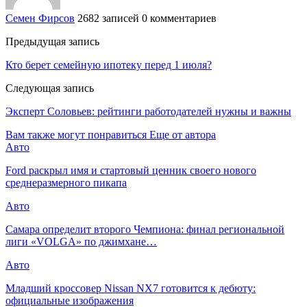
Семен Фирсов
2682 записей
0 комментариев
Предыдущая запись
Кто берет семейную ипотеку перед 1 июля?
Следующая запись
Эксперт Соловьев: рейтинги работодателей нужны и важны
Вам также могут понравиться
Еще от автора
Авто
Ford раскрыл имя и стартовый ценник своего нового
среднеразмерного пикапа
Авто
Самара определит второго Чемпиона: финал региональной
лиги «VOLGA» по джимхане…
Авто
Младший кроссовер Nissan NX7 готовится к дебюту:
официальные изображения