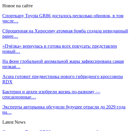
Новое на сайте
Спорткару Toyota GR86 досталось несколько обновок, в том
числе…
Сброшенная на Хиросиму атомная бомба создала невиданный
ранее…
«Пчёлка» вернулась и готова всех покусать: представлен
новый…
На фоне глобальной аномальной жары зафиксирована самая
низкая…
Acura готовит предвестника нового гибридного кроссовера
RDX
Бактерии и археи изобрели жизнь по-разному —
сенсационные…
Эксперты авторынка обсудили будущее отрасли до 2029 года
на…
Latest News