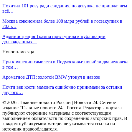
Похитил 101 розу ради свидания, но девушка не пришла: чем
всё…
Москва сэкономила более 108 млрд рублей в госзакупках в
2025…
Администрация Трампа приступила к публикации
долгожданных…
Новость месяца
При крушении самолета в Подмосковье погибли два человека,
в том…
Ароматное ДТП: золотой BMW утонул в навозе
Почти век кости мамонта ошибочно принимали за останки
другого…
© 2026 - Главные новости России | Новости 24. Сетевое
издание "Главные новости 24". Россия. Редакторы портала
публикуют сторонние материалы с соответствующим
выполнением обязательств по сохранению авторских прав. В
каждом публикуемом материале указывается ссылка на
источник правообладателя.