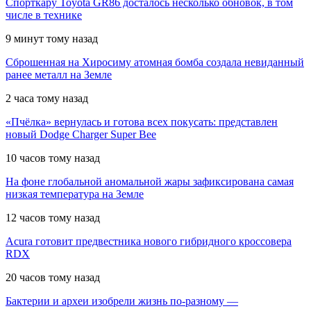
Спорткару Toyota GR86 досталось несколько обновок, в том
числе в технике
9 минут тому назад
Сброшенная на Хиросиму атомная бомба создала невиданный
ранее металл на Земле
2 часа тому назад
«Пчёлка» вернулась и готова всех покусать: представлен
новый Dodge Charger Super Bee
10 часов тому назад
На фоне глобальной аномальной жары зафиксирована самая
низкая температура на Земле
12 часов тому назад
Acura готовит предвестника нового гибридного кроссовера
RDX
20 часов тому назад
Бактерии и археи изобрели жизнь по-разному —