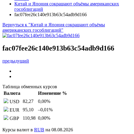
Китай и Япония сокращают объёмы американских
гособлигаций
fac07fee26c140e913b63c54adb9d166
Вернуться к "Китай и Япония сокращают объёмы
американских гособлигаций"
fac07fee26c140e913b63c54adb9d166
предыдущий
Таблица обменных курсов
Валюта
Изменение %
82,27
0,00
%
USD
95,10
–0,01
%
EUR
110,98
0,00
%
GBP
Курсы валют в
RUB
на 08.08.2026