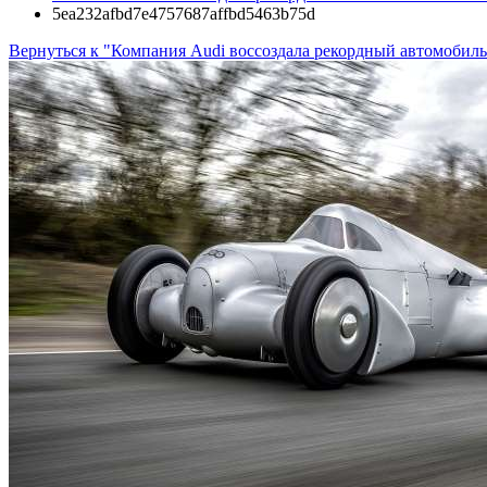
5ea232afbd7e4757687affbd5463b75d
Вернуться к "Компания Audi воссоздала рекордный автомобиль 