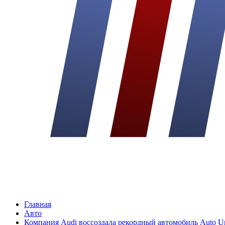
Главная
Авто
Компания Audi воссоздала рекордный автомобиль Auto Un