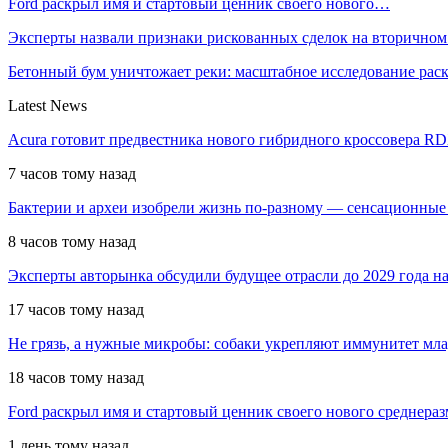
Ford раскрыл имя и стартовый ценник своего нового…
Эксперты назвали признаки рискованных сделок на вторичном
Бетонный бум уничтожает реки: масштабное исследование ра
Latest News
Acura готовит предвестника нового гибридного кроссовера R
7 часов тому назад
Бактерии и археи изобрели жизнь по-разному — сенсационные
8 часов тому назад
Эксперты авторынка обсудили будущее отрасли до 2029 года 
17 часов тому назад
Не грязь, а нужные микробы: собаки укрепляют иммунитет мл
18 часов тому назад
Ford раскрыл имя и стартовый ценник своего нового среднера
1 день тому назад