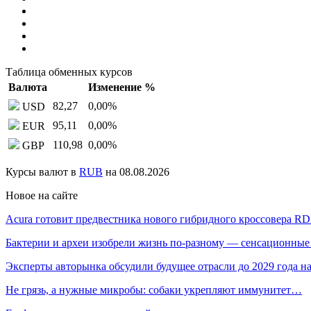
Таблица обменных курсов
Валюта
Изменение %
82,27
0,00
%
USD
95,11
0,00
%
EUR
110,98
0,00
%
GBP
Курсы валют в
RUB
на 08.08.2026
Новое на сайте
Acura готовит предвестника нового гибридного кроссовера R
Бактерии и археи изобрели жизнь по-разному — сенсационны
Эксперты авторынка обсудили будущее отрасли до 2029 года 
Не грязь, а нужные микробы: собаки укрепляют иммунитет…