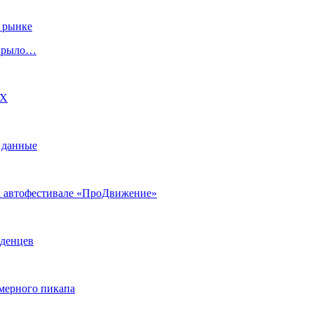
 рынке
скрыло…
DX
 данные
на автофестивале «ПроДвижение»
аденцев
змерного пикапа