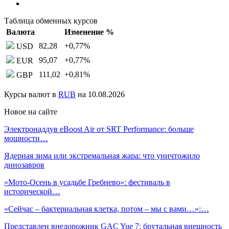
Таблица обменных курсов
Валюта
Изменение %
82,28
+0,77
%
USD
95,07
+0,77
%
EUR
111,02
+0,81
%
GBP
Курсы валют в
RUB
на 10.08.2026
Новое на сайте
Электронаддув eBoost Air от SRT Performance: больше
мощности…
Ядерная зима или экстремальная жара: что уничтожило
динозавров
«Мото-Осень в усадьбе Гребнево»: фестиваль в
исторической…
«Сейчас – бактериальная клетка, потом – мы с вами…»:…
Представлен внедорожник GAC Yue 7: брутальная внешность