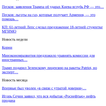
Песков: заявления Трампа об ударах Киева вглубь РФ — это…
Песков: льготы на газ, которые получает Армения, — это
помощь…
КП: 61-летний Лепс сделал предложение 18-летней студентке
МГИМО
Новость недели
Корни
Минэкономразвития предложило уравнять комиссии для
иностранных…
Трамп подарил Зеленскому лицензию на ракеты Patriot, но
эксперт…
Новость месяца
Впервые был уволен «в связи с утратой доверия»…
Игорь Сечин заявил, что вся добытая «Роснефтью» нефть
продана