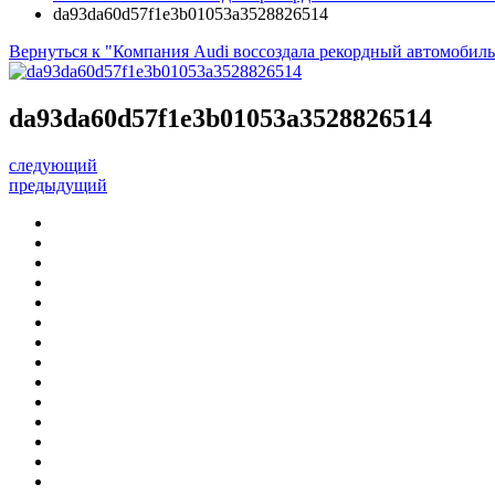
da93da60d57f1e3b01053a3528826514
Вернуться к "Компания Audi воссоздала рекордный автомобиль 
da93da60d57f1e3b01053a3528826514
следующий
предыдущий