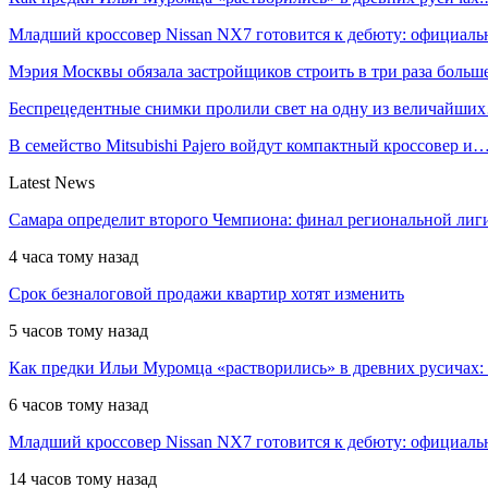
Младший кроссовер Nissan NX7 готовится к дебюту: официал
Мэрия Москвы обязала застройщиков строить в три раза боль
Беспрецедентные снимки пролили свет на одну из величайши
В семейство Mitsubishi Pajero войдут компактный кроссовер и
Latest News
Самара определит второго Чемпиона: финал региональной ли
4 часа тому назад
Срок безналоговой продажи квартир хотят изменить
5 часов тому назад
Как предки Ильи Муромца «растворились» в древних русичах:
6 часов тому назад
Младший кроссовер Nissan NX7 готовится к дебюту: официал
14 часов тому назад