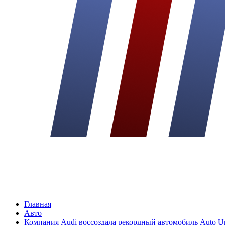
Главная
Авто
Компания Audi воссоздала рекордный автомобиль Auto Un