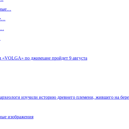
ьные…
ше…
х…
…
ги «VOLGA» по джимхане пройдет 9 августа
 археологи изучили историю древнего племени, жившего на бер
ьные изображения