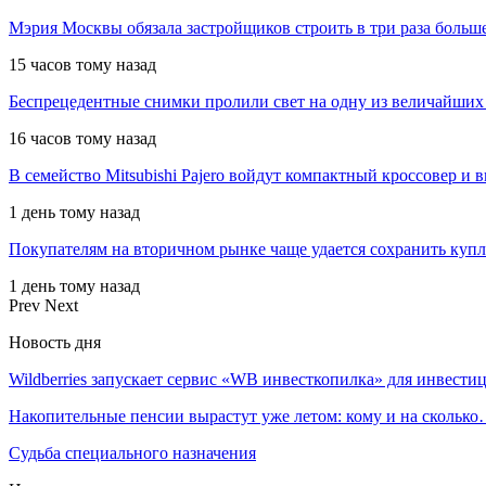
Мэрия Москвы обязала застройщиков строить в три раза больш
15 часов тому назад
Беспрецедентные снимки пролили свет на одну из величайших
16 часов тому назад
В семейство Mitsubishi Pajero войдут компактный кроссовер и 
1 день тому назад
Покупателям на вторичном рынке чаще удается сохранить куп
1 день тому назад
Prev
Next
Новость дня
Wildberries запускает сервис «WB инвесткопилка» для инвест
Накопительные пенсии вырастут уже летом: кому и на скольк
Судьба специального назначения