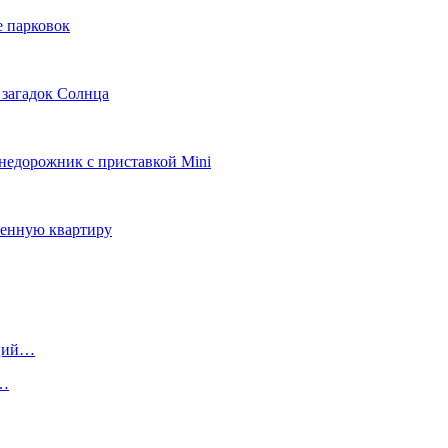
е парковок
 загадок Солнца
внедорожник с приставкой Mini
ленную квартиру
иций…
о…