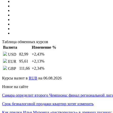
Таблица обменных курсов
Валюта
Изменение %
82,99
+2,43
%
USD
95,61
+2,13
%
EUR
111,66
+2,34
%
GBP
Курсы валют в
RUB
на 06.08.2026
Новое на сайте
Самара определит второго Чемпиона: финал региональной ли
Срок безналоговой продажи квартир хотят изменить
Как предки Ильи Муромца «растворились» в древних русичах