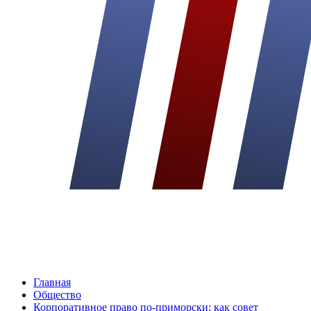
Главная
Общество
Корпоративное право по-приморски: как совет