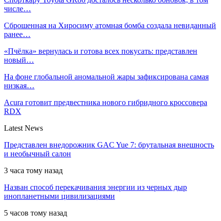
числе…
Сброшенная на Хиросиму атомная бомба создала невиданный
ранее…
«Пчёлка» вернулась и готова всех покусать: представлен
новый…
На фоне глобальной аномальной жары зафиксирована самая
низкая…
Acura готовит предвестника нового гибридного кроссовера
RDX
Latest News
Представлен внедорожник GAC Yue 7: брутальная внешность
и необычный салон
3 часа тому назад
Назван способ перекачивания энергии из черных дыр
инопланетными цивилизациями
5 часов тому назад