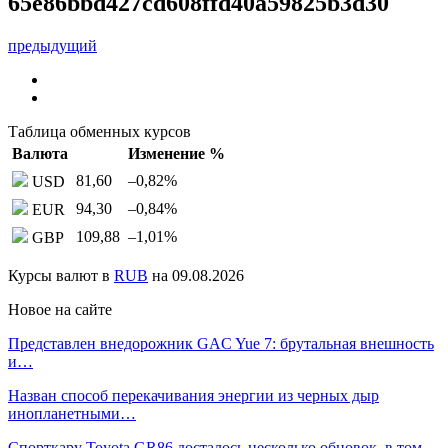
65e86bbd427cd608ffd40a59825b3d30
предыдущий
Таблица обменных курсов
Валюта
Изменение %
81,60
–0,82
%
USD
94,30
–0,84
%
EUR
109,88
–1,01
%
GBP
Курсы валют в
RUB
на 09.08.2026
Новое на сайте
Представлен внедорожник GAC Yue 7: брутальная внешность
и…
Назван способ перекачивания энергии из черных дыр
инопланетными…
Спорткару Toyota GR86 досталось несколько обновок, в том