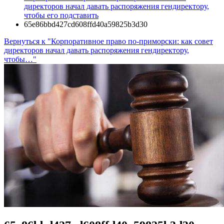
директоров начал давать распоряжения гендиректору,
чтобы его подставить
65e86bbd427cd608ffd40a59825b3d30
Вернуться к "Корпоративное право по-приморски: как совет
директоров начал давать распоряжения гендиректору,
чтобы…"