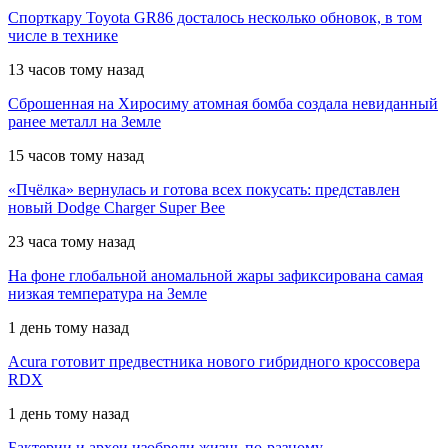
Спорткару Toyota GR86 досталось несколько обновок, в том
числе в технике
13 часов тому назад
Сброшенная на Хиросиму атомная бомба создала невиданный
ранее металл на Земле
15 часов тому назад
«Пчёлка» вернулась и готова всех покусать: представлен
новый Dodge Charger Super Bee
23 часа тому назад
На фоне глобальной аномальной жары зафиксирована самая
низкая температура на Земле
1 день тому назад
Acura готовит предвестника нового гибридного кроссовера
RDX
1 день тому назад
Бактерии и археи изобрели жизнь по-разному —