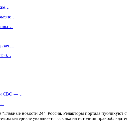
ниже…
ерьезно…
отивы…
нтроля…
е 150…
оны СВО —…
в…
ние "Главные новости 24". Россия. Редакторы портала публикую
уемом материале указывается ссылка на источник правообладате