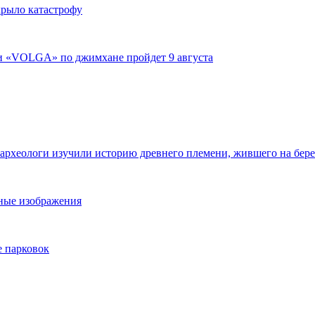
крыло катастрофу
ги «VOLGA» по джимхане пройдет 9 августа
 археологи изучили историю древнего племени, жившего на бер
ьные изображения
е парковок