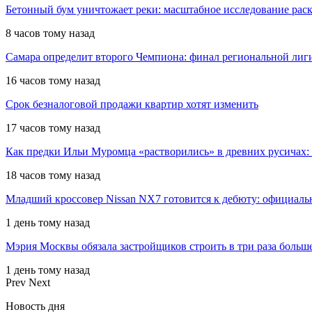
Бетонный бум уничтожает реки: масштабное исследование рас
8 часов тому назад
Самара определит второго Чемпиона: финал региональной ли
16 часов тому назад
Срок безналоговой продажи квартир хотят изменить
17 часов тому назад
Как предки Ильи Муромца «растворились» в древних русичах:
18 часов тому назад
Младший кроссовер Nissan NX7 готовится к дебюту: официал
1 день тому назад
Мэрия Москвы обязала застройщиков строить в три раза больш
1 день тому назад
Prev
Next
Новость дня