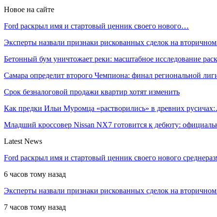
Новое на сайте
Ford раскрыл имя и стартовый ценник своего нового…
Эксперты назвали признаки рискованных сделок на вторичном
Бетонный бум уничтожает реки: масштабное исследование ра
Самара определит второго Чемпиона: финал региональной ли
Срок безналоговой продажи квартир хотят изменить
Как предки Ильи Муромца «растворились» в древних русичах
Младший кроссовер Nissan NX7 готовится к дебюту: официал
Latest News
Ford раскрыл имя и стартовый ценник своего нового среднера
6 часов тому назад
Эксперты назвали признаки рискованных сделок на вторичном
7 часов тому назад