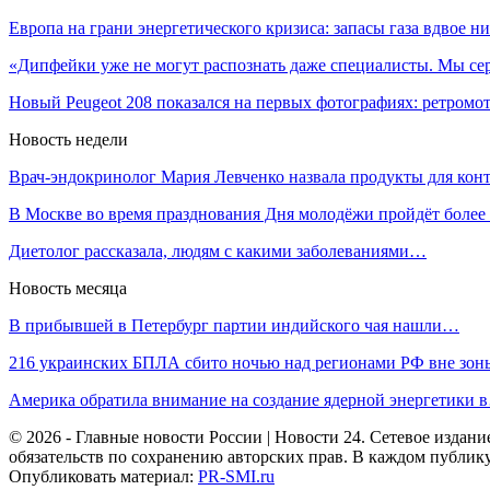
Европа на грани энергетического кризиса: запасы газа вдвое 
«Дипфейки уже не могут распознать даже специалисты. Мы с
Новый Peugeot 208 показался на первых фотографиях: ретром
Новость недели
Врач-эндокринолог Мария Левченко назвала продукты для ко
В Москве во время празднования Дня молодёжи пройдёт боле
Диетолог рассказала, людям с какими заболеваниями…
Новость месяца
В прибывшей в Петербург партии индийского чая нашли…
216 украинских БПЛА сбито ночью над регионами РФ вне з
Америка обратила внимание на создание ядерной энергетики 
© 2026 - Главные новости России | Новости 24. Сетевое изда
обязательств по сохранению авторских прав. В каждом публик
Опубликовать материал:
PR-SMI.ru