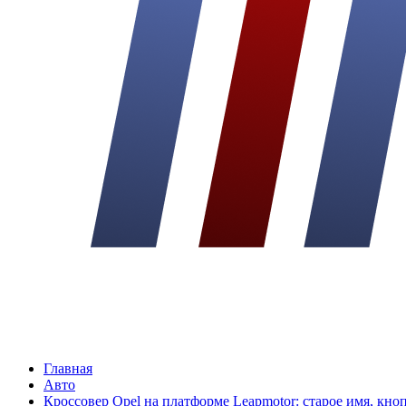
Главная
Авто
Кроссовер Opel на платформе Leapmotor: старое имя, кно