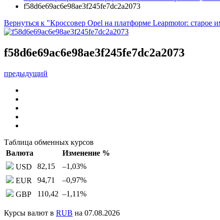
f58d6e69ac6e98ae3f245fe7dc2a2073
Вернуться к "Кроссовер Opel на платформе Leapmotor: старое и
f58d6e69ac6e98ae3f245fe7dc2a2073
предыдущий
Таблица обменных курсов
Валюта
Изменение %
82,15
–1,03
%
USD
94,71
–0,97
%
EUR
110,42
–1,11
%
GBP
Курсы валют в
RUB
на 07.08.2026