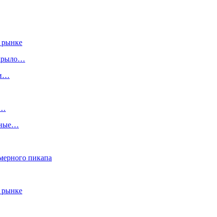
 рынке
скрыло…
ги…
:…
ьные…
змерного пикапа
 рынке