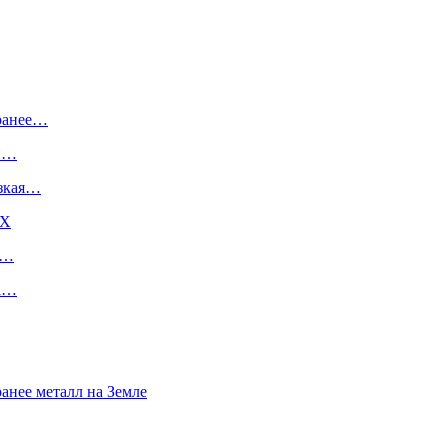
 ранее…
ый…
изкая…
DX
е…
на…
анее металл на Земле