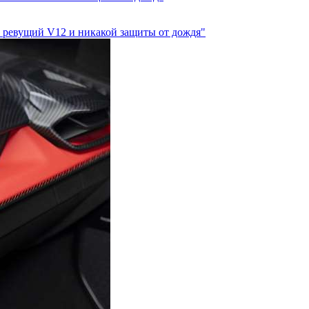
а, ревущий V12 и никакой защиты от дождя"