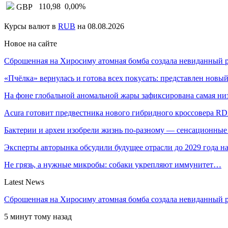
110,98
0,00
%
GBP
Курсы валют в
RUB
на 08.08.2026
Новое на сайте
Сброшенная на Хиросиму атомная бомба создала невиданный
«Пчёлка» вернулась и готова всех покусать: представлен нов
На фоне глобальной аномальной жары зафиксирована самая н
Acura готовит предвестника нового гибридного кроссовера R
Бактерии и археи изобрели жизнь по-разному — сенсационны
Эксперты авторынка обсудили будущее отрасли до 2029 года 
Не грязь, а нужные микробы: собаки укрепляют иммунитет…
Latest News
Сброшенная на Хиросиму атомная бомба создала невиданный р
5 минут тому назад