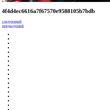
4f4d4ec6616a7f67570e9588105b7bdb
следующий
предыдущий