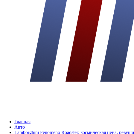
Главная
Авто
Lamborghini Fenomeno Roadster: космическая цена, ревущ