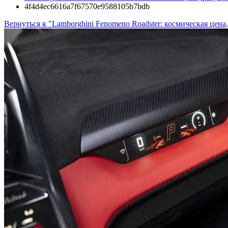
4f4d4ec6616a7f67570e9588105b7bdb
Вернуться к "Lamborghini Fenomeno Roadster: космическая цен