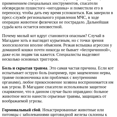
применением специальных инструментов, спасатели
обезвредили пушистого «негодника» и поместили его в
переноску, чтобы дать ему время успокоиться. Как заверили в
пресс-службе регионального управления МЧС, в ходе
операции животное физически не пострадало. Дальнейшая
судьба кота остается неизвестной.
Почему милый кот вдруг становится опасным? Случай в
Магадане хоть и выглядит курьезным, но с точки зрения
зоопсихологии вполне объясним. Резкая вспышка агрессии у
домашней кошки почти никогда не бывает «беспричинной»,
даже если людям так кажется. Специалисты выделяют
несколько основных триггеров.
Боль и скрытая травма
. Это самая частая причина. Если кот
испытывает острую боль (например, при защемлении нерва,
травме позвоночника или проблемах с внутренними
органами), любое прикосновение хозяина воспринимается им
как угроза. В Магадане спасатели использовали защитное
снаряжение, что в данном случае было оправдано: больное
животное могло нанести серьезные травмы, защищаясь от
воображаемой угрозы.
Гормональный сбой
. Некастрированные животные или
питомцы с заболеваниями щитовидной железы склонны к