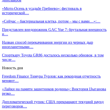
динозавров
«Мото-Осень в усадьбе Гребнево»: фестиваль в
исторической…
«Сейчас – бактериальная клетка, потом – мы с вами…»:…
Представлен внедорожник GAC Yue 7: брутальная внешность
и…
Назван способ перекачивания энергии из черных дыр
инопланетными…
Спорткару Toyota GR86 досталось несколько обновок, в том
числе…
Новость дня
Freedom Finance Тимура Турлов: как рекордная отчетность
меняют…
«Лайки на памяти защитников родины»: Виктория Цыганова
резко…
Дипломатический тупик: США прекращают текущий раунд
переговоров…