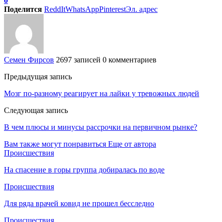
0
Поделится
ReddIt
WhatsApp
Pinterest
Эл. адрес
Семен Фирсов
2697 записей
0 комментариев
Предыдущая запись
Мозг по-разному реагирует на лайки у тревожных людей
Следующая запись
В чем плюсы и минусы рассрочки на первичном рынке?
Вам также могут понравиться
Еще от автора
Происшествия
На спасение в горы группа добиралась по воде
Происшествия
Для ряда врачей ковид не прошел бесследно
Происшествия