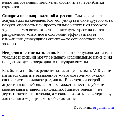
немотивированным приступам ярости из-за переизбытка
гормонов.
Синдром перенаправленной агрессии
. Самая коварная
ловушка для владельцев. Кот мог увидеть в окне другого кота,
почуять опасность или просто сильно испугаться громкого
звука. Не имея возможности выплеснуть стресс на источник
раздражения, животное в состоянии аффекта атакует
ближайший движущийся объект — то есть собственного
хозяина.
Неврологические патологии
. Бешенство, опухоли мозга или
тяжелые инфекции могут вызывать кардинальные изменения
поведения, делая зверя диким и неуправляемым.
Как бы там ни было, решение магаданцев вызвать МЧС, а не
пытаться схватить разъяренное животное голыми руками,
специалисты называют разумным. В состоянии острой
агрессии даже небольшая кошка может нанести глубокие
рваные раны и занести инфекцию. Главное теперь — не
держать злость на питомца, а срочно показать его ветеринару
для полного медицинского обследования.
Источник:
argumenti.ru