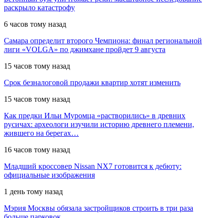
раскрыло катастрофу
6 часов тому назад
Самара определит второго Чемпиона: финал региональной
лиги «VOLGA» по джимхане пройдет 9 августа
15 часов тому назад
Срок безналоговой продажи квартир хотят изменить
15 часов тому назад
Как предки Ильи Муромца «растворились» в древних
русичах: археологи изучили историю древнего племени,
жившего на берегах…
16 часов тому назад
Младший кроссовер Nissan NX7 готовится к дебюту:
официальные изображения
1 день тому назад
Мэрия Москвы обязала застройщиков строить в три раза
больше парковок