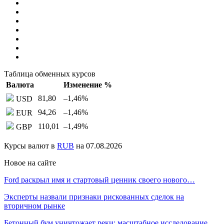
Таблица обменных курсов
Валюта
Изменение %
81,80
–1,46
%
USD
94,26
–1,46
%
EUR
110,01
–1,49
%
GBP
Курсы валют в
RUB
на 07.08.2026
Новое на сайте
Ford раскрыл имя и стартовый ценник своего нового…
Эксперты назвали признаки рискованных сделок на
вторичном рынке
Бетонный бум уничтожает реки: масштабное исследование