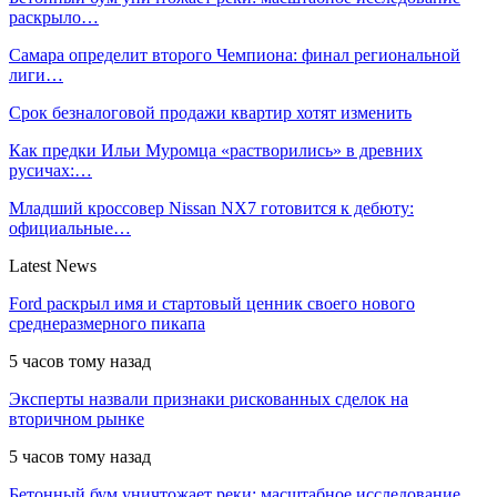
раскрыло…
Самара определит второго Чемпиона: финал региональной
лиги…
Срок безналоговой продажи квартир хотят изменить
Как предки Ильи Муромца «растворились» в древних
русичах:…
Младший кроссовер Nissan NX7 готовится к дебюту:
официальные…
Latest News
Ford раскрыл имя и стартовый ценник своего нового
среднеразмерного пикапа
5 часов тому назад
Эксперты назвали признаки рискованных сделок на
вторичном рынке
5 часов тому назад
Бетонный бум уничтожает реки: масштабное исследование