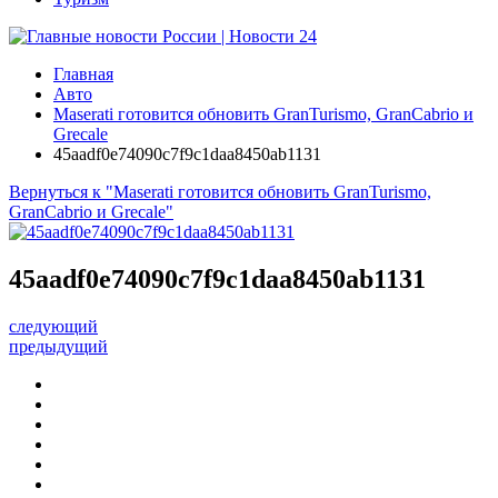
Главная
Авто
Maserati готовится обновить GranTurismo, GranCabrio и
Grecale
45aadf0e74090c7f9c1daa8450ab1131
Вернуться к "Maserati готовится обновить GranTurismo,
GranCabrio и Grecale"
45aadf0e74090c7f9c1daa8450ab1131
следующий
предыдущий