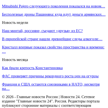
Mitsubishi Pajero следующего поколения показался на новом…
Бесполезные дроны Пашиняна: куда идут деньги армянских…
Новость недели
Наш минтай, россияне, съедают «друзья» из ЕС?
В европейской стране нашли древнейшие следы алкоголя:…
Кристалл впервые показал свойство пространства и времени:
…
Новость месяца
Как брали крепость Константиновка
ФАС проверяет причины рекордного роста цен на огурцы
Франция и США остаются союзниками в НАТО, несмотря
на…
© 2026 - Главные новости России | Новости 24. Сетевое
издание "Главные новости 24". Россия. Редакторы портала
публикуют сторонние материалы с соответствующим