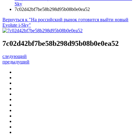
Sky
7c02d42bf7be58b298d95b08b0e0ea52
Вернуться к "На российский рынок готовится выйти новый
Evolute i-Sky"
7c02d42bf7be58b298d95b08b0e0ea52
следующий
предыдущий