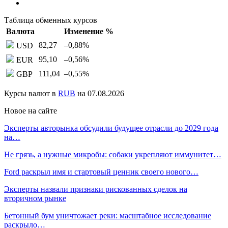
Таблица обменных курсов
Валюта
Изменение %
82,27
–0,88
%
USD
95,10
–0,56
%
EUR
111,04
–0,55
%
GBP
Курсы валют в
RUB
на 07.08.2026
Новое на сайте
Эксперты авторынка обсудили будущее отрасли до 2029 года
на…
Не грязь, а нужные микробы: собаки укрепляют иммунитет…
Ford раскрыл имя и стартовый ценник своего нового…
Эксперты назвали признаки рискованных сделок на
вторичном рынке
Бетонный бум уничтожает реки: масштабное исследование
раскрыло…