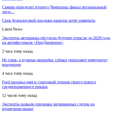
Самара определит второго Чемпиона: финал региональной
лиги…
Срок безналоговой продажи квартир хотят изменить
Latest News
Эксперты авторынка обсудили будущее отрасли до 2029 года
на автофестивале «ПроДвижение»
2 часа тому назад
Не грязь, а нужные микробы: собаки укрепляют иммунитет
младенцев
4 часа тому назад
Ford раскрыл имя и стартовый ценник своего нового
среднеразмерного пикапа
12 часов тому назад
Эксперты назвали признаки рискованных сделок на
вторичном рынке