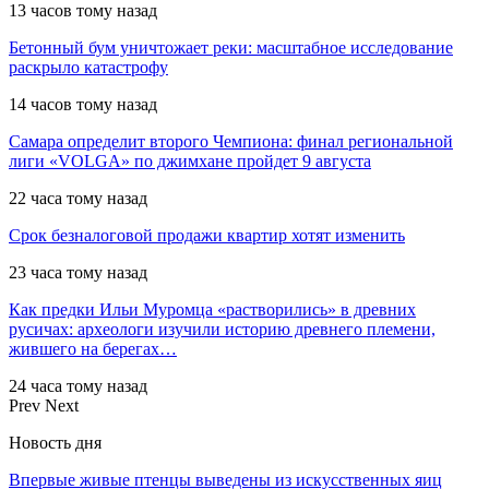
13 часов тому назад
Бетонный бум уничтожает реки: масштабное исследование
раскрыло катастрофу
14 часов тому назад
Самара определит второго Чемпиона: финал региональной
лиги «VOLGA» по джимхане пройдет 9 августа
22 часа тому назад
Срок безналоговой продажи квартир хотят изменить
23 часа тому назад
Как предки Ильи Муромца «растворились» в древних
русичах: археологи изучили историю древнего племени,
жившего на берегах…
24 часа тому назад
Prev
Next
Новость дня
Впервые живые птенцы выведены из искусственных яиц