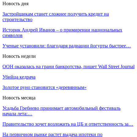
Новость дня
Застройщикам станет сложнее получить кредит на
строительство
Историк Андрей Иванов – о примирении национальных
символов
Ученые установили: благодаря радиации йогурты быстрее…
Новость недели
ООН оказалась на грани банкротства, пишет Wall Street Journal
Убийца кедрача
Золотое руно становится «деревянным»
Новость месяца
Усадьба Гребнево принимает автомобильный фестиваль
начала лета:…
Правительство хочет возложить на ЦБ и ответственность за…
На первичном рынке растет выдача ипотеки по