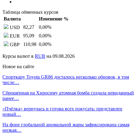
Таблица обменных курсов
Валюта
Изменение %
82,27
0,00
%
USD
95,09
0,00
%
EUR
110,98
0,00
%
GBP
Курсы валют в
RUB
на 09.08.2026
Новое на сайте
Спорткару Toyota GR86 досталось несколько обновок, в том
числе…
Сброшенная на Хиросиму атомная бомба создала невиданный
ранее…
«Пчёлка» вернулась и готова всех покусать: представлен
новый…
На фоне глобальной аномальной жары зафиксирована самая
низкая…