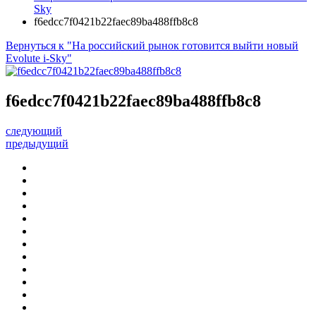
Sky
f6edcc7f0421b22faec89ba488ffb8c8
Вернуться к "На российский рынок готовится выйти новый
Evolute i-Sky"
f6edcc7f0421b22faec89ba488ffb8c8
следующий
предыдущий