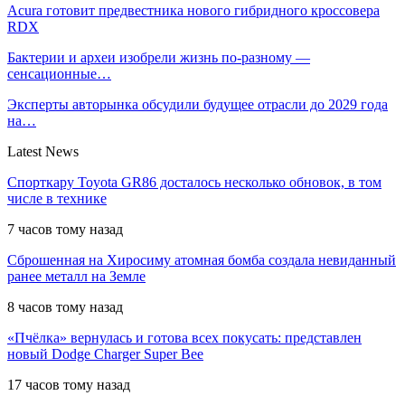
Acura готовит предвестника нового гибридного кроссовера
RDX
Бактерии и археи изобрели жизнь по-разному —
сенсационные…
Эксперты авторынка обсудили будущее отрасли до 2029 года
на…
Latest News
Спорткару Toyota GR86 досталось несколько обновок, в том
числе в технике
7 часов тому назад
Сброшенная на Хиросиму атомная бомба создала невиданный
ранее металл на Земле
8 часов тому назад
«Пчёлка» вернулась и готова всех покусать: представлен
новый Dodge Charger Super Bee
17 часов тому назад