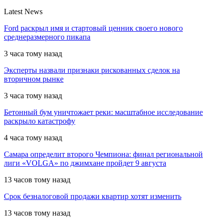
Latest News
Ford раскрыл имя и стартовый ценник своего нового
среднеразмерного пикапа
3 часа тому назад
Эксперты назвали признаки рискованных сделок на
вторичном рынке
3 часа тому назад
Бетонный бум уничтожает реки: масштабное исследование
раскрыло катастрофу
4 часа тому назад
Самара определит второго Чемпиона: финал региональной
лиги «VOLGA» по джимхане пройдет 9 августа
13 часов тому назад
Срок безналоговой продажи квартир хотят изменить
13 часов тому назад