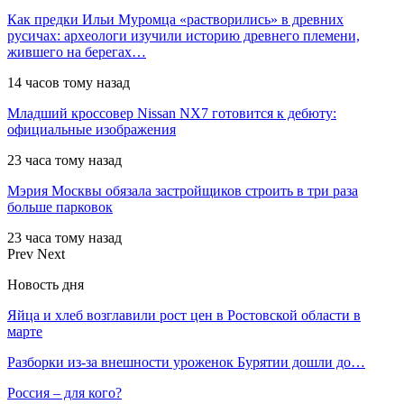
Как предки Ильи Муромца «растворились» в древних
русичах: археологи изучили историю древнего племени,
жившего на берегах…
14 часов тому назад
Младший кроссовер Nissan NX7 готовится к дебюту:
официальные изображения
23 часа тому назад
Мэрия Москвы обязала застройщиков строить в три раза
больше парковок
23 часа тому назад
Prev
Next
Новость дня
Яйца и хлеб возглавили рост цен в Ростовской области в
марте
Разборки из-за внешности уроженок Бурятии дошли до…
Россия – для кого?