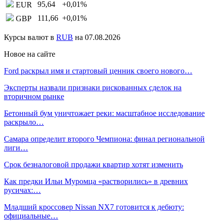
95,64
+0,01
%
EUR
111,66
+0,01
%
GBP
Курсы валют в
RUB
на 07.08.2026
Новое на сайте
Ford раскрыл имя и стартовый ценник своего нового…
Эксперты назвали признаки рискованных сделок на
вторичном рынке
Бетонный бум уничтожает реки: масштабное исследование
раскрыло…
Самара определит второго Чемпиона: финал региональной
лиги…
Срок безналоговой продажи квартир хотят изменить
Как предки Ильи Муромца «растворились» в древних
русичах:…
Младший кроссовер Nissan NX7 готовится к дебюту:
официальные…