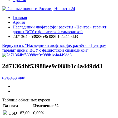
Главная
Армия
Наследники люфтваффе: расчёты «Центра» таранят
дроны ВСУ с фашистской символикой
2d71364bf53988ee9c088b1c4a449dd3
Вернуться к "Наследники люфтваффе: расчёты «Центра»
таранят дроны ВСУ с фашистской символикой"
2d71364bf53988ee9c088b1c4a449dd3
предыдущий
Таблица обменных курсов
Валюта
Изменение %
83,00
0,00
%
USD