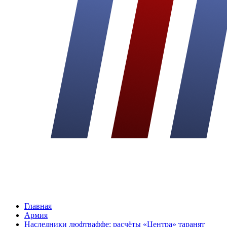
Главная
Армия
Наследники люфтваффе: расчёты «Центра» таранят