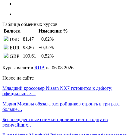
Таблица обменных курсов
Валюта
Изменение %
81,47
+0,62
%
USD
93,86
+0,32
%
EUR
109,61
+0,52
%
GBP
Курсы валют в
RUB
на 06.08.2026
Новое на сайте
Младший кроссовер Nissan NX7 готовится к дебюту:
официальные…
Мэрия Москвы обязала застройщиков строить в три раза
больше…
Беспрецедентные снимки пролили свет на одну из
величайших…