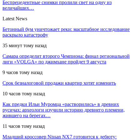
Беспрецедентные снимки пролили свет на одну из
величайших…
Latest News
Бетонный бум уничтожает реки: масштабное исследование
раскрыло катастрофу
35 минут тому назад
Самара определит второго Чемпиона: финал региональной
лиги «VOLGA» по джимхане пройдет 9 августа
9 часов тому назад
Срок безналоговой продажи квартир хотят изменить
10 часов тому назад
Как предки Ильи Муромца «растворились» в древних
русичах: археологи изучили историю древнего племени,
жившего на берегах…
11 часов тому назад
Младший кроссовер Nissan NX7 готовится к дебюту: