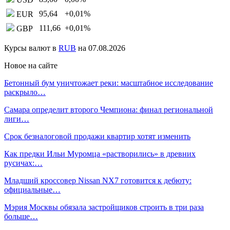
95,64
+0,01
%
EUR
111,66
+0,01
%
GBP
Курсы валют в
RUB
на 07.08.2026
Новое на сайте
Бетонный бум уничтожает реки: масштабное исследование
раскрыло…
Самара определит второго Чемпиона: финал региональной
лиги…
Срок безналоговой продажи квартир хотят изменить
Как предки Ильи Муромца «растворились» в древних
русичах:…
Младший кроссовер Nissan NX7 готовится к дебюту:
официальные…
Мэрия Москвы обязала застройщиков строить в три раза
больше…