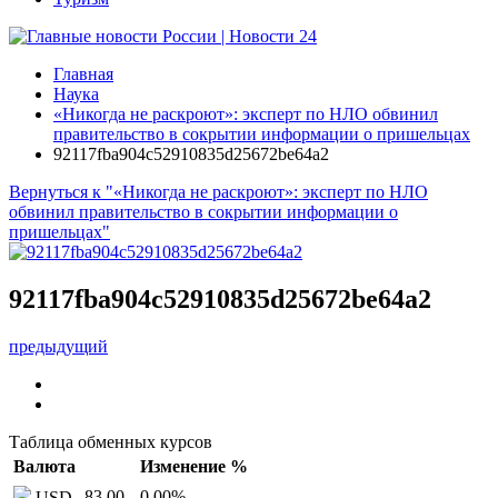
Главная
Наука
«Никогда не раскроют»: эксперт по НЛО обвинил
правительство в сокрытии информации о пришельцах
92117fba904c52910835d25672be64a2
Вернуться к "«Никогда не раскроют»: эксперт по НЛО
обвинил правительство в сокрытии информации о
пришельцах"
92117fba904c52910835d25672be64a2
предыдущий
Таблица обменных курсов
Валюта
Изменение %
83,00
0,00
%
USD