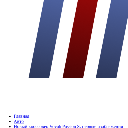
Главная
Авто
Новый кроссовер Voyah Passion S: первые изображения