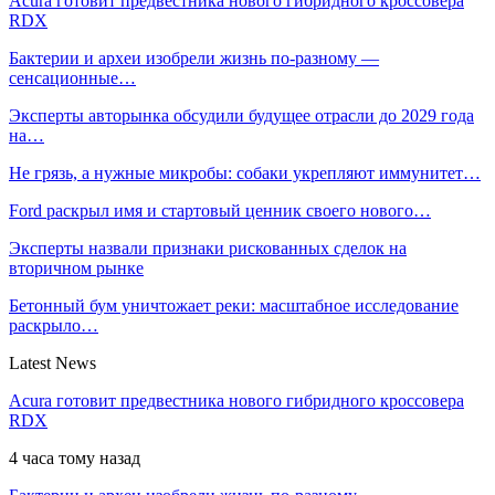
Acura готовит предвестника нового гибридного кроссовера
RDX
Бактерии и археи изобрели жизнь по-разному —
сенсационные…
Эксперты авторынка обсудили будущее отрасли до 2029 года
на…
Не грязь, а нужные микробы: собаки укрепляют иммунитет…
Ford раскрыл имя и стартовый ценник своего нового…
Эксперты назвали признаки рискованных сделок на
вторичном рынке
Бетонный бум уничтожает реки: масштабное исследование
раскрыло…
Latest News
Acura готовит предвестника нового гибридного кроссовера
RDX
4 часа тому назад