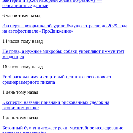
Бактерии и археи изобрели жизнь по-разному —
сенсационные данные
6 часов тому назад
Эксперты авторынка обсудили будущее отрасли до 2029 года
на автофестивале «ПроДвижение»
14 часов тому назад
Не грязь, а нужные микробы: собаки укрепляют иммунитет
младенцев
16 часов тому назад
Ford раскрыл имя и стартовый ценник своего нового
среднеразмерного пикапа
1 день тому назад
Эксперты назвали признаки рискованных сделок на
вторичном рынке
1 день тому назад
Бетонный бум уничтожает реки: масштабное исследование