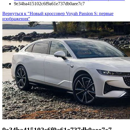
9e34ba415102c6f9a61e737db0aee7c7
Вернуться к "Новый кроссовер Voyah Passion S: первые
изображения"
9e34ba415102c6f9a61e737db0aee7c7