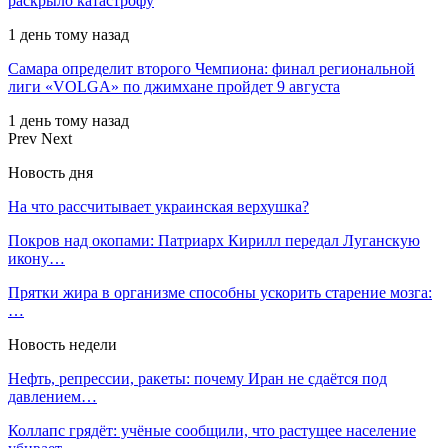
раскрыло катастрофу
1 день тому назад
Самара определит второго Чемпиона: финал региональной
лиги «VOLGA» по джимхане пройдет 9 августа
1 день тому назад
Prev
Next
Новость дня
На что рассчитывает украинская верхушка?
Покров над окопами: Патриарх Кирилл передал Луганскую
икону…
Прятки жира в организме способны ускорить старение мозга:
…
Новость недели
Нефть, репрессии, ракеты: почему Иран не сдаётся под
давлением…
Коллапс грядёт: учёные сообщили, что растущее население