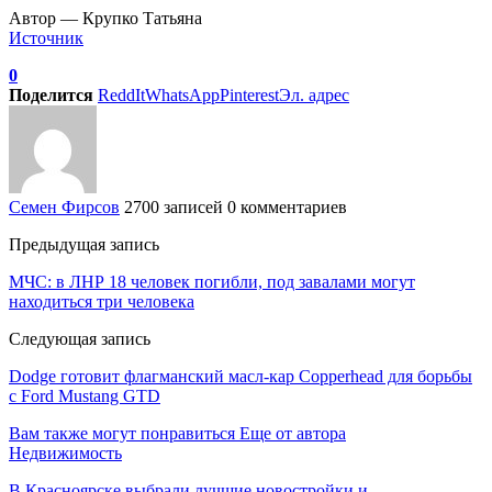
Автор — Крупко Татьяна
Источник
0
Поделится
ReddIt
WhatsApp
Pinterest
Эл. адрес
Семен Фирсов
2700 записей
0 комментариев
Предыдущая запись
МЧС: в ЛНР 18 человек погибли, под завалами могут
находиться три человека
Следующая запись
Dodge готовит флагманский масл-кар Copperhead для борьбы
с Ford Mustang GTD
Вам также могут понравиться
Еще от автора
Недвижимость
В Красноярске выбрали лучшие новостройки и