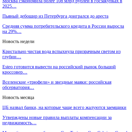
Москва сэкономила более 108 млрд рублей в госзакупках в
2025…
Пьяный дебошир из Петербурга доигрался до ареста
Средняя сумма потребительского кредита в России выросла
на 29%…
Новость недели
Кристально чистая вода вспыхнула призрачным светом из
глубин…
Esteo готовится вывести на российский рынок большой
кроссовер…
Вселенские «трюфели» и звездные маяки: российская
обсерватория…
Новость месяца
ЦБ назвал банки, на которые чаще всего жалуются заемщики
Утверждены новые правила выплаты компенсации за
недвижимость…