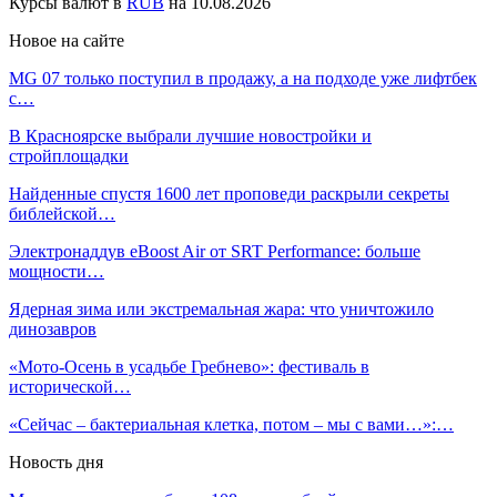
Курсы валют в
RUB
на 10.08.2026
Новое на сайте
MG 07 только поступил в продажу, а на подходе уже лифтбек
с…
В Красноярске выбрали лучшие новостройки и
стройплощадки
Найденные спустя 1600 лет проповеди раскрыли секреты
библейской…
Электронаддув eBoost Air от SRT Performance: больше
мощности…
Ядерная зима или экстремальная жара: что уничтожило
динозавров
«Мото-Осень в усадьбе Гребнево»: фестиваль в
исторической…
«Сейчас – бактериальная клетка, потом – мы с вами…»:…
Новость дня