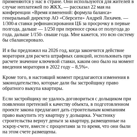
применяются у нас в стране. Они используются для жителей в
случае неплатежей по ЖКХ, — рассказал 22 мая на
конференции «Время изменений: формула баланса»
генеральный директор АО «Сберсити» Андрей Лихачев. —
1/300-я ставки рефинансирования ЦБ за просрочку в первые
полгода, дальше — 1/250 при переносе срока от полугода до
года, дальше 1/150- свыше года. Мне кажется, это всю систему
бы сбалансировало.
И я бы предложил на 2026 год, когда закончится действие
моратория для расчета штрафных санкций, использовать при
расчете значение ключевой ставки, каким оно было на момент
введения моратория в 2022 году – 8,5%».
Кроме того, в настоящий момент предлагаются изменения в
законодательство, которые дали бы застройщику право
обратного выкупа квартиры.
Если застройщику не удалось договориться с дольщиком при
появлении претензий к качеству объекта, в подготовленном
проекте закона предлагают дать строительным компаниям
право выкупить эту квартиру у дольщика. Участнику
строительства вернут деньги за квартиру, размещенные на
эскроу-счете, вместе с процентами за то время, что они были
на этом счете размещены.