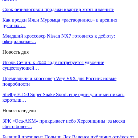
Срок безналоговой продажи квартир хотят изменить
Как предки Ильи Муромца «растворились» в древних
русичах:…
Младший кроссовер Nissan NX7 готовится к дебюту:
официальные…
Новость дня
Игорь Сечин: к 2040 году потребуется удвоение
существующей…
Премиальный кроссовер Wey V9X для России: новые
подробности
Shelby F-150 Super Snake Sport: ещё один уличный пикап-
коротыш…
Новость недели
ЗРК «Оса-АКМ» прикрывает небо Херсонщины: за месяц
сбито более…
Бывший президент Польши Лех Валенса публично отрёкся от