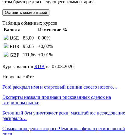
этом браузере для следующего комментария.
Таблица обменных курсов
Валюта
Изменение %
83,00
0,00
%
USD
95,65
+0,02
%
EUR
111,66
+0,01
%
GBP
Курсы валют в
RUB
на 07.08.2026
Новое на сайте
Ford раскрыл имя и стартовый ценник своего нового…
Эксперты назвали признаки рискованных сделок на
вторичном рынке
Бетонный бум уничтожает реки: масштабное исследование
раскрыло…
Самара определит второго Чемпиона: финал региональной
лиги…