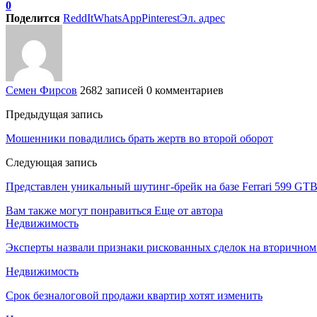
0
Поделится
ReddIt
WhatsApp
Pinterest
Эл. адрес
Семен Фирсов
2682 записей
0 комментариев
Предыдущая запись
Мошенники повадились брать жертв во второй оборот
Следующая запись
Представлен уникальный шутинг-брейк на базе Ferrari 599 GTB о
Вам также могут понравиться
Еще от автора
Недвижимость
Эксперты назвали признаки рискованных сделок на вторичном
Недвижимость
Срок безналоговой продажи квартир хотят изменить