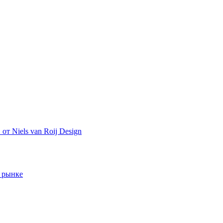
т Niels van Roij Design
 рынке